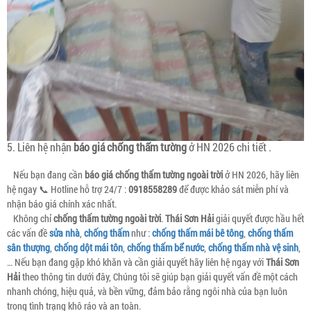
5. Liên hệ nhận
báo giá chống thấm tường
ở HN 2026 chi tiết .
Nếu bạn đang cần
báo giá chống thấm tường ngoài trời
ở HN 2026, hãy liên
hệ ngay 📞 Hotline hỗ trợ 24/7 :
0918558289
để được khảo sát miễn phí và
nhận báo giá chính xác nhất.
Không chỉ
chống thấm tường ngoài trời
.
Thái Sơn Hải
giải quyết được hầu hết
các vấn đề
sửa nhà
,
chống thấm
như :
chống thấm mái bê tông
,
chống thấm
sân thượng
,
chống dột mái tôn
,
chống thấm bể nước
,
chống thấm nhà vệ sinh
,
… Nếu bạn đang gặp khó khăn và cần giải quyết hãy liên hệ ngay với
Thái Sơn
Hải
theo thông tin dưới đây, Chúng tôi sẽ giúp bạn giải quyết vấn đề một cách
nhanh chóng, hiệu quả, và bền vững, đảm bảo rằng ngôi nhà của bạn luôn
trong tình trạng khô ráo và an toàn.