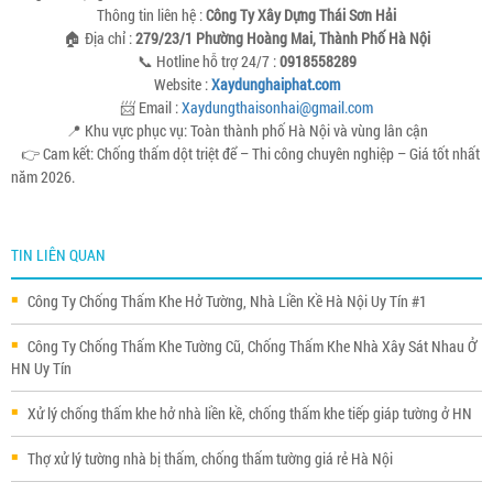
Thông tin liên hệ :
Công Ty Xây Dựng Thái Sơn Hải
🏠 Địa chỉ :
279/23/1 Phường Hoàng Mai, Thành Phố Hà Nội
📞 Hotline hỗ trợ 24/7 :
0918558289
Website :
Xaydunghaiphat.com
📨 Email :
Xaydungthaisonhai@gmail.com
📍 Khu vực phục vụ: Toàn thành phố Hà Nội và vùng lân cận
👉 Cam kết: Chống thấm dột triệt để – Thi công chuyên nghiệp – Giá tốt nhất
năm 2026.
TIN LIÊN QUAN
Công Ty Chống Thấm Khe Hở Tường, Nhà Liền Kề Hà Nội Uy Tín #1
Công Ty Chống Thấm Khe Tường Cũ, Chống Thấm Khe Nhà Xây Sát Nhau Ở
HN Uy Tín
Xử lý chống thấm khe hở nhà liền kề, chống thấm khe tiếp giáp tường ở HN
Thợ xử lý tường nhà bị thấm, chống thấm tường giá rẻ Hà Nội