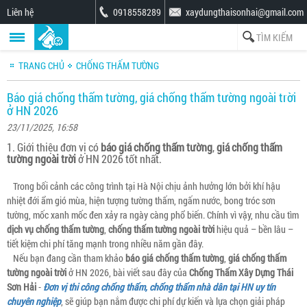
Liên hệ
0918558289
xaydungthaisonhai@gmail.com
TRANG CHỦ
CHỐNG THẤM TƯỜNG
Báo giá chống thấm tường, giá chống thấm tường ngoài trời
ở HN 2026
23/11/2025, 16:58
1. Giới thiệu đơn vị có
báo giá chống thấm tường
,
giá chống thấm
tường ngoài trời
ở HN 2026 tốt nhất.
Trong bối cảnh các công trình tại Hà Nội chịu ảnh hưởng lớn bởi khí hậu
nhiệt đới ẩm gió mùa, hiện tượng tường thấm, ngấm nước, bong tróc sơn
tường, mốc xanh mốc đen xảy ra ngày càng phổ biến. Chính vì vậy, nhu cầu tìm
dịch vụ chống thấm tường
,
chống thấm tường ngoài trời
hiệu quả – bền lâu –
tiết kiệm chi phí tăng mạnh trong nhiều năm gần đây.
Nếu bạn đang cần tham khảo
báo giá chống thấm tường
,
giá chống thấm
tường ngoài trời
ở HN 2026, bài viết sau đây của
Chống Thấm Xây Dựng Thái
Sơn Hải
-
Đơn vị thi công chống thấm, chống thấm nhà dân tại HN uy tín
chuyên nghiệp
, sẽ giúp bạn nắm được chi phí dự kiến và lựa chọn giải pháp