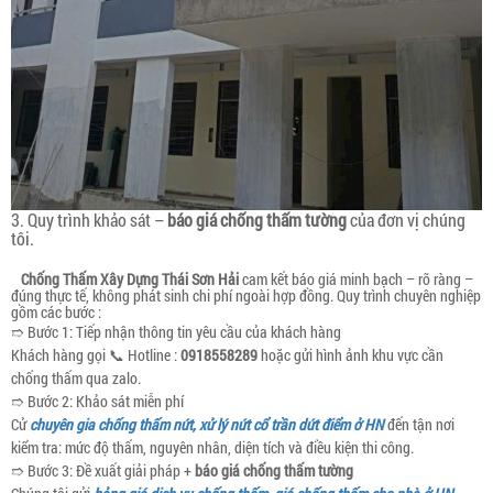
3. Quy trình khảo sát –
báo giá chống thấm tường
của đơn vị chúng
tôi.
Chống Thấm Xây Dựng Thái Sơn Hải
cam kết báo giá minh bạch – rõ ràng –
đúng thực tế, không phát sinh chi phí ngoài hợp đồng. Quy trình chuyên nghiệp
gồm các bước :
➱ Bước 1: Tiếp nhận thông tin yêu cầu của khách hàng
Khách hàng gọi 📞 Hotline :
0918558289
hoặc gửi hình ảnh khu vực cần
chống thấm qua zalo.
➱ Bước 2: Khảo sát miễn phí
Cử
chuyên gia chống thấm nứt, xử lý nứt cổ trần dứt điểm ở HN
đến tận nơi
kiểm tra: mức độ thấm, nguyên nhân, diện tích và điều kiện thi công.
➱ Bước 3: Đề xuất giải pháp +
báo giá chống thấm tường