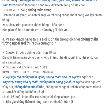
Chúng tôi gửi
bảng giá dịch vụ chống thấm, giá chống thấm cho nhà ở HN
năm 2026
chi tiết theo từng hạng mục để khách hàng dễ lựa chọn.
➱ Bước 4: Thi công
chống thấm tường
.
Tiến hành xử lý nứt, vệ sinh bề mặt và thi công chống thấm bằng vật liệu chính
hãng.
➱ Bước 5: Bàn giao cho khách hàng – bảo hành
Bàn giao và bảo hành từ 3–10 năm tùy gói dịch vụ.
4. Vì sao khách hàng tại Hà Nội luôn tin tưởng dịch vụ
chống thấm
tường ngoài trời
ở HN của chúng tôi?
✔ Chuyên thi công chống thấm hơn 15 năm
Đã xử lý hàng ngàn công trình chống thấm : nhà dân, biệt thự, nhà phố, tòa
nhà văn phòng.
✔ Sử dụng vật tư chính hãng 100%
KOVA – Sika – Dulux – Jotun – Neomax.
✔
Đội ngũ thợ chống thấm uy tín, chống thấm nhà Hà Nội
tay nghề cao
Thợ xử lý tường nhà bị thấm, chống thấm tường giá rẻ Hà Nội
có kinh nghiệm
xử lý nứt,
chống thấm nứt cổ trần
, chống thấm ngoài trời, thi công tại vị trí khó.
✔ Cam kết không tái thấm trở lại
Lỗi do kỹ thuật hoàn tiền 100% hoặc thi công lại miễn phí.
✔
Báo giá chống thấm
rõ ràng, cạnh tranh nhất Hà Nội