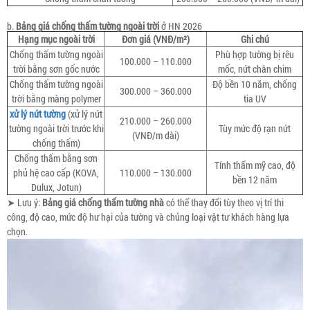
b.
Bảng giá chống thấm tường ngoài trời
ở HN 2026
Hạng mục ngoài trời
Đơn giá (VNĐ/m²)
Ghi chú
Chống thấm tường ngoài
Phù hợp tường bị rêu
100.000 – 110.000
trời bằng sơn gốc nước
mốc, nứt chân chim
Chống thấm tường ngoài
Độ bền 10 năm, chống
300.000 – 360.000
trời bằng màng polymer
tia UV
xử lý nứt tường
(xử lý nứt
210.000 – 260.000
tường ngoài trời trước khi
Tùy mức độ rạn nứt
(VNĐ/m dài)
chống thấm)
Chống thấm bằng sơn
Tính thẩm mỹ cao, độ
phủ hệ cao cấp (KOVA,
110.000 – 130.000
bền 12 năm
Dulux, Jotun)
➤ Lưu ý:
Bảng giá chống thấm tường nhà
có thể thay đổi tùy theo vị trí thi
công, độ cao, mức độ hư hại của tường và chủng loại vật tư khách hàng lựa
chọn.