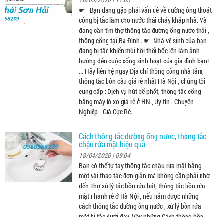
☛ Bạn đang gặp phải vấn đề về đường ống thoát
cống bị tắc làm cho nước thải chảy khắp nhà. Và
đang cần tìm thợ thông tắc đường ống nước thải ,
thông cống tại Ba Đình . ☛ Nhà vệ sinh của bạn
đang bị tắc khiến mùi hôi thối bốc lên làm ảnh
hưởng đến cuộc sống sinh hoạt của gia đình bạn!
... Hãy liên hệ ngay Địa chỉ thông cống nhà tắm,
thông tắc bồn cầu giá rẻ nhất Hà Nội , chúng tôi
cung cấp : Dịch vụ hút bể phốt, thông tắc cống
bằng máy lò xo giá rẻ ở HN , Uy tín - Chuyên
Nghiệp - Giá Cực Rẻ.
Cách thông tắc đường ống nước, thông tắc
chậu rửa mặt hiệu quả
18/04/2020 | 09:04
Bạn có thể tự tay thông tắc chậu rửa mặt bằng
một vài thao tác đơn giản mà không cần phải nhờ
đến Thợ xử lý tắc bồn rửa bát, thông tắc bồn rửa
mặt nhanh rẻ ở Hà Nội , nếu nắm được những
cách thông tắc đường ống nước , xử lý bồn rửa
mặt bị tắc dưới đây. Vậy những Cách thông bồn