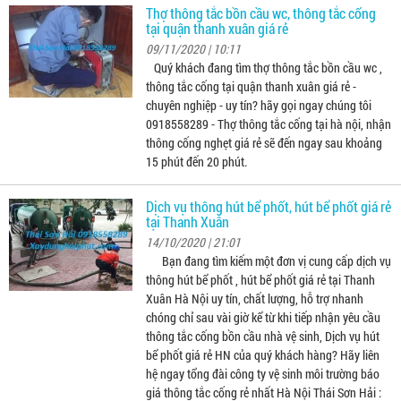
Thợ thông tắc bồn cầu wc, thông tắc cống
tại quận thanh xuân giá rẻ
09/11/2020 | 10:11
Quý khách đang tìm thợ thông tắc bồn cầu wc ,
thông tắc cống tại quận thanh xuân giá rẻ -
chuyên nghiệp - uy tín? hãy gọi ngay chúng tôi
0918558289 - Thợ thông tắc cống tại hà nội, nhận
thông cống nghẹt giá rẻ sẽ đến ngay sau khoảng
15 phút đến 20 phút.
Dịch vụ thông hút bể phốt, hút bể phốt giá rẻ
tại Thanh Xuân
14/10/2020 | 21:01
Bạn đang tìm kiếm một đơn vị cung cấp dịch vụ
thông hút bể phốt , hút bể phốt giá rẻ tại Thanh
Xuân Hà Nội uy tín, chất lượng, hỗ trợ nhanh
chóng chỉ sau vài giờ kể từ khi tiếp nhận yêu cầu
thông tắc cống bồn cầu nhà vệ sinh, Dịch vụ hút
bể phốt giá rẻ HN của quý khách hàng? Hãy liên
hệ ngay tổng đài công ty vệ sinh môi trường báo
giá thông tắc cống rẻ nhất Hà Nội Thái Sơn Hải :