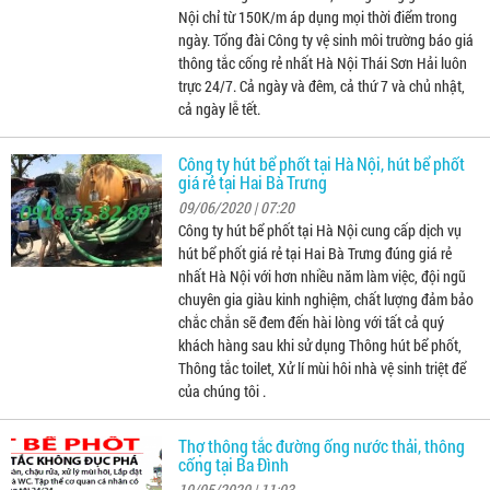
Nội chỉ từ 150K/m áp dụng mọi thời điểm trong
ngày. Tổng đài Công ty vệ sinh môi trường báo giá
thông tắc cống rẻ nhất Hà Nội Thái Sơn Hải luôn
trực 24/7. Cả ngày và đêm, cả thứ 7 và chủ nhật,
cả ngày lễ tết.
Công ty hút bể phốt tại Hà Nội, hút bể phốt
giá rẻ tại Hai Bà Trưng
09/06/2020 | 07:20
Công ty hút bể phốt tại Hà Nội cung cấp dịch vụ
hút bể phốt giá rẻ tại Hai Bà Trưng đúng giá rẻ
nhất Hà Nội với hơn nhiều năm làm việc, đội ngũ
chuyên gia giàu kinh nghiệm, chất lượng đảm bảo
chắc chắn sẽ đem đến hài lòng với tất cả quý
khách hàng sau khi sử dụng Thông hút bể phốt,
Thông tắc toilet, Xử lí mùi hôi nhà vệ sinh triệt để
của chúng tôi .
Thợ thông tắc đường ống nước thải, thông
cống tại Ba Đình
10/05/2020 | 11:03