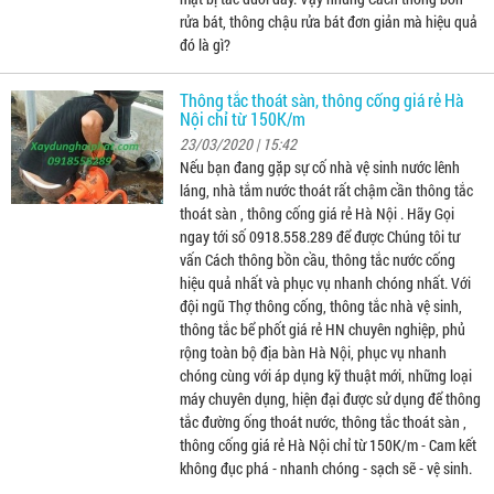
rửa bát, thông chậu rửa bát đơn giản mà hiệu quả
đó là gì?
Thông tắc thoát sàn, thông cống giá rẻ Hà
Nội chỉ từ 150K/m
23/03/2020 | 15:42
Nếu bạn đang gặp sự cố nhà vệ sinh nước lênh
láng, nhà tắm nước thoát rất chậm cần thông tắc
thoát sàn , thông cống giá rẻ Hà Nội . Hãy Gọi
ngay tới số 0918.558.289 để được Chúng tôi tư
vấn Cách thông bồn cầu, thông tắc nước cống
hiệu quả nhất và phục vụ nhanh chóng nhất. Với
đội ngũ Thợ thông cống, thông tắc nhà vệ sinh,
thông tắc bể phốt giá rẻ HN chuyên nghiệp, phủ
rộng toàn bộ địa bàn Hà Nội, phục vụ nhanh
chóng cùng với áp dụng kỹ thuật mới, những loại
máy chuyên dụng, hiện đại được sử dụng để thông
tắc đường ống thoát nước, thông tắc thoát sàn ,
thông cống giá rẻ Hà Nội chỉ từ 150K/m - Cam kết
không đục phá - nhanh chóng - sạch sẽ - vệ sinh.