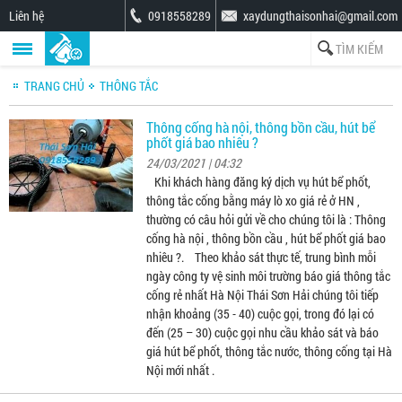
Liên hệ
0918558289
xaydungthaisonhai@gmail.com
TRANG CHỦ
THÔNG TẮC
Thông cống hà nội, thông bồn cầu, hút bể
phốt giá bao nhiêu ?
24/03/2021 | 04:32
Khi khách hàng đăng ký dịch vụ hút bể phốt,
thông tắc cống bằng máy lò xo giá rẻ ở HN ,
thường có câu hỏi gửi về cho chúng tôi là : Thông
cống hà nội , thông bồn cầu , hút bể phốt giá bao
nhiêu ?. Theo khảo sát thực tế, trung bình mỗi
ngày công ty vệ sinh môi trường báo giá thông tắc
cống rẻ nhất Hà Nội Thái Sơn Hải chúng tôi tiếp
nhận khoảng (35 - 40) cuộc gọi, trong đó lại có
đến (25 – 30) cuộc gọi nhu cầu khảo sát và báo
giá hút bể phốt, thông tắc nước, thông cống tại Hà
Nội mới nhất .