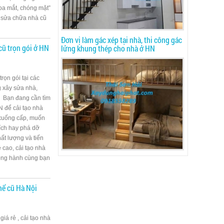
oa mắt, chóng mặt”
à sửa chữa nhà cũ
Đơn vị làm gác xép tại nhà, thi công gác
cũ trọn gói ở HN
lửng khung thép cho nhà ở HN
rọn gói tại các
g xây sửa nhà,
. Bạn đang cần tìm
N để cải tạo nhà
 xuống cấp, muốn
tích hay phá dỡ
hất lượng và tiến
 cao, cải tạo nhà
đồng hành cùng bạn
thể cũ Hà Nội
iá rẻ , cải tạo nhà