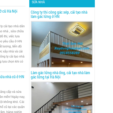
SỬA NHÀ
 ở cũ Hà Nội
Công ty thi công gác xép, cải tạo nhà
làm gác lửng ở HN
 ty cải tạo nhà dân
ạo nhà , sửa chữa
ô thị, việc lựa
heo yêu cầu ở HN
t lượng, tiến độ
c xây nhà và cải
ông ty cải tạo nhà
g lựa chọn khi có
Làm gác lửng nhà ống, cải tạo nhà làm
chữa nhà cũ ở HN
gác lửng tại Hà Nội
 nâng cấp và sửa
ân mến! Ngày nay,
Nội không khó. Cái
hố cũ tại các quận
trăm, hàng nghìn