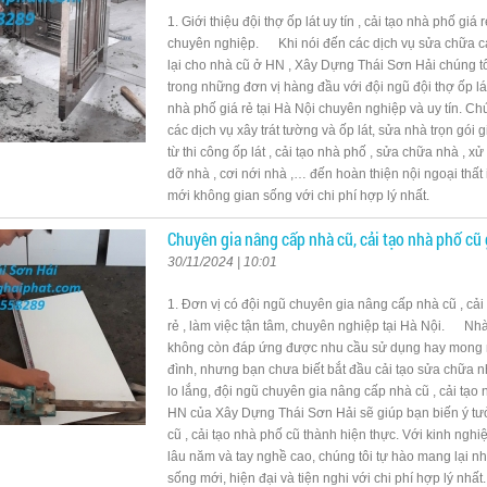
1. Giới thiệu đội thợ ốp lát uy tín , cải tạo nhà phố giá 
chuyên nghiệp. Khi nói đến các dịch vụ sửa chữa cải
lại cho nhà cũ ở HN , Xây Dựng Thái Sơn Hải chúng tô
trong những đơn vị hàng đầu với đội ngũ đội thợ ốp lát 
nhà phố giá rẻ tại Hà Nội chuyên nghiệp và uy tín. Ch
các dịch vụ xây trát tường và ốp lát, sửa nhà trọn gói 
từ thi công ốp lát , cải tạo nhà phố , sửa chữa nhà , xử
dỡ nhà , cơi nới nhà ,… đến hoàn thiện nội ngoại thất i
mới không gian sống với chi phí hợp lý nhất.
Chuyên gia nâng cấp nhà cũ, cải tạo nhà phố cũ 
30/11/2024 | 10:01
1. Đơn vị có đội ngũ chuyên gia nâng cấp nhà cũ , cải
rẻ , làm việc tận tâm, chuyên nghiệp tại Hà Nội. Nh
không còn đáp ứng được nhu cầu sử dụng hay mong 
đình, nhưng bạn chưa biết bắt đầu cải tạo sửa chữa 
lo lắng, đội ngũ chuyên gia nâng cấp nhà cũ , cải tạo 
HN của Xây Dựng Thái Sơn Hải sẽ giúp bạn biến ý t
cũ , cải tạo nhà phố cũ thành hiện thực. Với kinh nghi
lâu năm và tay nghề cao, chúng tôi tự hào mang lại 
sống mới, hiện đại và tiện nghi với chi phí hợp lý nhất