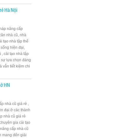
 rẻ Hà Nội
 pháp nâng cấp
ăn nhà cũ, nhà
i tạo nhà tập thể
 sống hiện đại,
, cải tạo nhà tập
à sự lựa chọn đáng
vẫn tiết kiệm chi
ẻ ở HN
ấp nhà cũ giá rẻ ,
n đại ở các thành
p nhà cũ giá rẻ
chuyên gia cải tạo
, nâng cấp nhà cũ
n mang đến giải