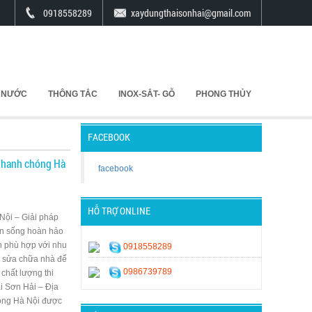
0918558289
xaydungthaisonhai@gmail.com
 NƯỚC
THÔNG TẮC
INOX-SẮT- GỖ
PHONG THỦY
FACEBOOK
à nhanh chóng Hà
facebook
HỖ TRỢ ONLINE
 Nội – Giải pháp
ian sống hoàn hảo
 phù hợp với nhu
0918558289
ạo sửa chữa nhà để
0986739789
chất lượng thi
i Sơn Hải – Địa
chóng Hà Nội được