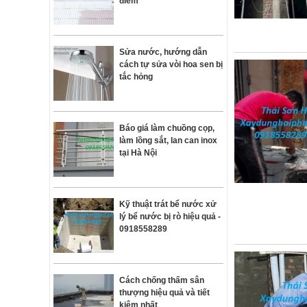
điểm
Sửa nước, hướng dẫn
cách tự sửa vòi hoa sen bị
tắc hỏng
Báo giá làm chuồng cọp,
làm lồng sắt, lan can inox
tại Hà Nội
Kỹ thuật trát bể nước xử
lý bể nước bị rò hiệu quả -
0918558289
Cách chống thấm sân
thượng hiệu quả và tiết
kiệm nhất