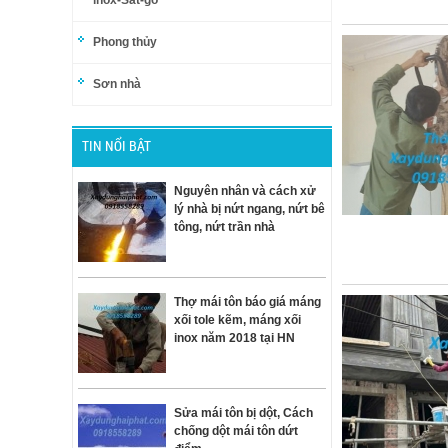
inox-Sắt-gỗ
Phong thủy
Sơn nhà
TIN NỔI BẬT
Nguyên nhân và cách xử
lý nhà bị nứt ngang, nứt bê
tông, nứt trần nhà
Thợ mái tôn báo giá máng
xối tole kẽm, máng xối
inox năm 2018 tại HN
Sửa mái tôn bị dột, Cách
chống dột mái tôn dứt