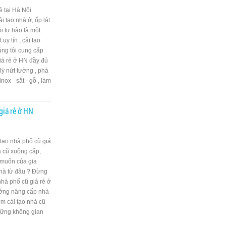
rẻ tại Hà Nội
 tạo nhà ở, ốp lát
i tự hào là một
uy tín , cải tạo
úng tôi cung cấp
giá rẻ ở HN đầy đủ
 lý nứt tường , phá
nox - sắt - gỗ , làm
giá rẻ ở HN
 tạo nhà phố cũ giá
à cũ xuống cấp,
muốn của gia
nhà từ đâu ? Đừng
nhà phố cũ giá rẻ ở
ưởng nâng cấp nhà
ệm cải tạo nhà cũ
những không gian
.