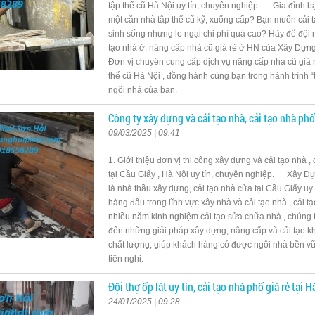
tập thể cũ Hà Nội uy tín, chuyên nghiệp. Gia đình 
một căn nhà tập thể cũ kỹ, xuống cấp? Bạn muốn cải t
sinh sống nhưng lo ngại chi phí quá cao? Hãy để đội 
tạo nhà ở, nâng cấp nhà cũ giá rẻ ở HN của Xây Dựn
Đơn vị chuyên cung cấp dịch vụ nâng cấp nhà cũ giá rẻ
thể cũ Hà Nội , đồng hành cùng bạn trong hành trình 
ngôi nhà của bạn.
Công ty xây dựng và cải tạo nhà, cải tạo nhà phố
09/03/2025 | 09:41
1. Giới thiệu đơn vị thi công xây dựng và cải tạo nhà ,
tại Cầu Giấy , Hà Nội uy tín, chuyên nghiệp. Xây D
là nhà thầu xây dựng, cải tạo nhà cửa tại Cầu Giấy uy
hàng đầu trong lĩnh vực xây nhà và cải tạo nhà , cải t
nhiều năm kinh nghiệm cải tạo sửa chữa nhà , chúng 
đến những giải pháp xây dựng, nâng cấp và cải tạo k
chất lượng, giúp khách hàng có được ngôi nhà bền v
tiện nghi.
Đội thợ ốp lát uy tín, cải tạo nhà phố giá rẻ tại H
24/01/2025 | 09:28