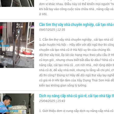
đơn vị khác nhau. Điều này có thể khiến mọi người “h
khi bắt tay vào công cuộc sửa chữa nhà , nâng cấp v
ở HN.
Cần tìm thợ xây nhà chuyên nghiệp, cải tạo nhà 
09/07/2025 | 12:35
1. Cần tìm thợ xây nhà chuyên nghiệp , cải tạo nhà cũ t
quận huyện Hà Nội – Hãy đến với đội ngũ thợ thi côn
chuyên cải tạo nhà cũ ở Hà Nội uy tín của chúng tôi
đội thợ xây trát, ốp lát các hạng mục theo yêu cầu ở H
cũ trọn gói , nhưng chưa biết bắt đầu từ đâu? Nhà cũ
nâng cấp, cải tạo nhà cũ , cơi nới nhà , mở rộng diện 
nhà cũ đi, để xây nhà mới, nhưng lo lắng về chi phí, c
độ thi công? Đừng lo! Hãy để đội ngũ thợ xây tay nghề
cũ giá rẻ ở HN tận tâm của Xây Dựng Thái Sơn Hải 
kiến tạo không gian sống lý tưởng.
Dịch vụ nâng cấp nhà cũ giá rẻ, cải tạo nhà tập 
25/04/2025 | 15:43
1. Giới thiệu đơn vị cung cấp dịch vụ nâng cấp nhà cũ g