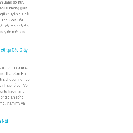
bạn đang sở hữu
ạo lại không gian
ngũ chuyên gia cải
g Thái Sơn Hải –
 , cải tạo nhà tập
“thay áo mới” cho
 cũ tại Cầu Giấy
 cải tạo nhà phố cũ
ựng Thái Sơn Hải
 tín, chuyên nghiệp
ạo nhà phố cũ . Với
tôi tự hào mang
hông gian sống
ững, thẩm mỹ và
à Nội