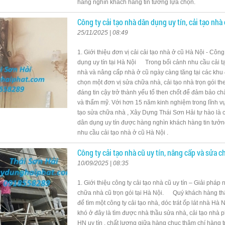
hàng nghìn khách hàng tin tưởng lựa chọn.
Công ty cải tạo nhà dân dụng uy tín, cải tạo nhà
25/11/2025 | 08:49
1. Giới thiệu đơn vị cải cải tạo nhà ở cũ Hà Nội - Công
dụng uy tín tại Hà Nội Trong bối cảnh nhu cầu cải t
nhà và nâng cấp nhà ở cũ ngày càng tăng tại các khu đ
chọn một đơn vị sửa chữa nhà, cải tạo nhà trọn gói t
đáng tin cậy trở thành yếu tố then chốt để đảm bảo chấ
và thẩm mỹ. Với hơn 15 năm kinh nghiệm trong lĩnh vự
tạo sửa chữa nhà , Xây Dựng Thái Sơn Hải tự hào là c
dân dụng uy tín được hàng nghìn khách hàng tin tưởn
nhu cầu cải tạo nhà ở cũ Hà Nội .
Công ty cải tạo nhà cũ uy tín, nâng cấp và sửa 
10/09/2025 | 08:35
1. Giới thiệu công ty cải tạo nhà cũ uy tín – Giải pháp
chữa nhà cũ trọn gói tại Hà Nội. Quý khách hàng th
để tìm một công ty cải tạo nhà, dóc trát ốp lát nhà Hà 
khó ở đây là tìm được nhà thầu sửa nhà, cải tạo nhà p
HN uy tín , chất lượng giữa hàng chục thậm chí hàng 