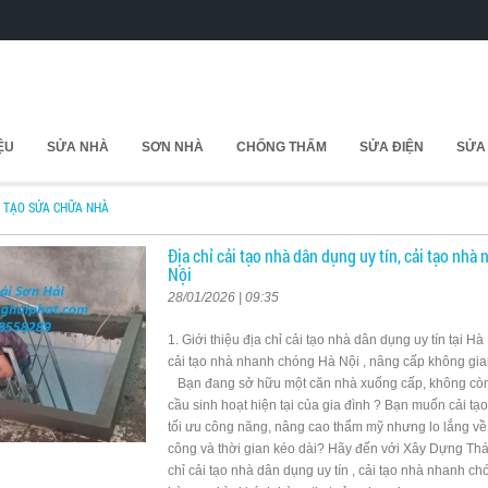
IỆU
SỬA NHÀ
SƠN NHÀ
CHỐNG THẤM
SỬA ĐIỆN
SỬA
I TẠO SỬA CHỮA NHÀ
Địa chỉ cải tạo nhà dân dụng uy tín, cải tạo nh
Nội
28/01/2026 | 09:35
1. Giới thiệu địa chỉ cải tạo nhà dân dụng uy tín tại Hà
cải tạo nhà nhanh chóng Hà Nội , nâng cấp không g
Bạn đang sở hữu một căn nhà xuống cấp, không còn
cầu sinh hoạt hiện tại của gia đình ? Bạn muốn cải t
tối ưu công năng, nâng cao thẩm mỹ nhưng lo lắng về 
công và thời gian kéo dài? Hãy đến với Xây Dựng Thá
chỉ cải tạo nhà dân dụng uy tín , cải tạo nhà nhanh 