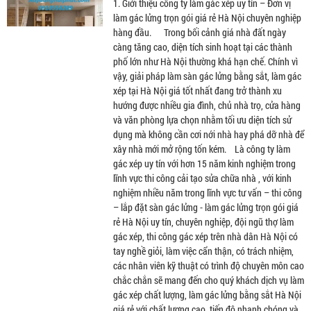
1. Giới thiệu công ty làm gác xép uy tín – Đơn vị
làm gác lửng trọn gói giá rẻ Hà Nội chuyên nghiệp
hàng đầu. Trong bối cảnh giá nhà đất ngày
càng tăng cao, diện tích sinh hoạt tại các thành
phố lớn như Hà Nội thường khá hạn chế. Chính vì
vậy, giải pháp làm sàn gác lửng bằng sắt, làm gác
xép tại Hà Nội giá tốt nhất đang trở thành xu
hướng được nhiều gia đình, chủ nhà trọ, cửa hàng
và văn phòng lựa chọn nhằm tối ưu diện tích sử
dụng mà không cần cơi nới nhà hay phá dỡ nhà để
xây nhà mới mở rộng tốn kém. Là công ty làm
gác xép uy tín với hơn 15 năm kinh nghiệm trong
lĩnh vực thi công cải tạo sửa chữa nhà , với kinh
nghiệm nhiều năm trong lĩnh vực tư vấn – thi công
– lắp đặt sàn gác lửng - làm gác lửng trọn gói giá
rẻ Hà Nội uy tín, chuyên nghiệp, đội ngũ thợ làm
gác xép, thi công gác xép trên nhà dân Hà Nội có
tay nghề giỏi, làm việc cẩn thận, có trách nhiệm,
các nhân viên kỹ thuật có trình độ chuyên môn cao
chắc chắn sẽ mang đến cho quý khách dịch vụ làm
gác xép chất lượng, làm gác lửng bằng sắt Hà Nội
giá rẻ với chất lượng cao, tiến độ nhanh chóng và