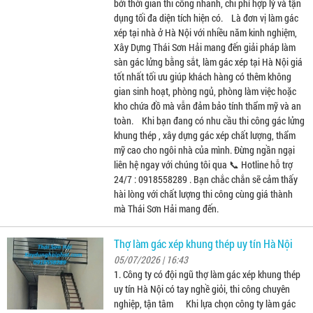
bởi thời gian thi công nhanh, chi phí hợp lý và tận
dụng tối đa diện tích hiện có. Là đơn vị làm gác
xép tại nhà ở Hà Nội với nhiều năm kinh nghiệm,
Xây Dựng Thái Sơn Hải mang đến giải pháp làm
sàn gác lửng bằng sắt, làm gác xép tại Hà Nội giá
tốt nhất tối ưu giúp khách hàng có thêm không
gian sinh hoạt, phòng ngủ, phòng làm việc hoặc
kho chứa đồ mà vẫn đảm bảo tính thẩm mỹ và an
toàn. Khi bạn đang có nhu cầu thi công gác lửng
khung thép , xây dựng gác xép chất lượng, thẩm
mỹ cao cho ngôi nhà của mình. Đừng ngần ngại
liên hệ ngay với chúng tôi qua 📞 Hotline hỗ trợ
24/7 : 0918558289 . Bạn chắc chắn sẽ cảm thấy
hài lòng với chất lượng thi công cùng giá thành
mà Thái Sơn Hải mang đến.
Thợ làm gác xép khung thép uy tín Hà Nội
05/07/2026 | 16:43
1. Công ty có đội ngũ thợ làm gác xép khung thép
uy tín Hà Nội có tay nghề giỏi, thi công chuyên
nghiệp, tận tâm Khi lựa chọn công ty làm gác