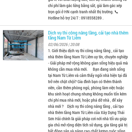
chi phí làm gác lửng bằng sắt, giá làm gác xép
trọn gói ở HN cạnh tranh nhất thị trường. 📞
Hotline hỗ trợ 24/7 : 0918558289 .
Dịch vụ thi công nâng tầng, cải tạo nhà thêm
tầng Nam Từ Liêm
02/06/2026 | 20:08
1. Giới thiệu dịch vụ thi công nâng tầng , cải tạo
nhà thêm tầng Nam Từ Liêm uy tín, chuyên nghiệp
- Giải pháp mở rộng không gian sống hiệu quả mà
không cần mua nhà mới. Bạn đang sinh sống
tại Nam Từ Liêm và cảm thấy ngôi nhà hiện tại đã
trở nên chật chội? Gia đình bạn có thêm thành
viên, cần thêm phòng ngủ, phòng làm việc hoặc
khu sinh hoạt chung nhưng không muốn tốn kém
chi phí mua nhà mới, hoặc phá dỡ nhà , để xây
nhà mới ? Dịch vụ thi công nâng tầng , cải tạo
nhà thêm tầng Nam Từ Liêm của Xây Dựng Thái
Sơn Hải chính là giải pháp cơi nới nhà tối ưu giúp
gia chủ mở rộng diện tích sử dụng, gia tăng giá trị
bất động sản và nâng cao chất lượng cuộc sống