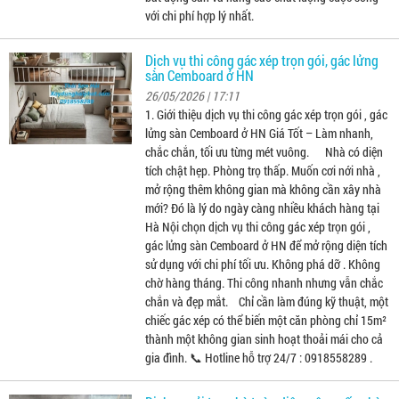
với chi phí hợp lý nhất.
Dịch vụ thi công gác xép trọn gói, gác lửng
sàn Cemboard ở HN
26/05/2026 | 17:11
1. Giới thiệu dịch vụ thi công gác xép trọn gói , gác
lửng sàn Cemboard ở HN Giá Tốt – Làm nhanh,
chắc chắn, tối ưu từng mét vuông. Nhà có diện
tích chật hẹp. Phòng trọ thấp. Muốn cơi nới nhà ,
mở rộng thêm không gian mà không cần xây nhà
mới? Đó là lý do ngày càng nhiều khách hàng tại
Hà Nội chọn dịch vụ thi công gác xép trọn gói ,
gác lửng sàn Cemboard ở HN để mở rộng diện tích
sử dụng với chi phí tối ưu. Không phá dỡ . Không
chờ hàng tháng. Thi công nhanh nhưng vẫn chắc
chắn và đẹp mắt. Chỉ cần làm đúng kỹ thuật, một
chiếc gác xép có thể biến một căn phòng chỉ 15m²
thành một không gian sinh hoạt thoải mái cho cả
gia đình. 📞 Hotline hỗ trợ 24/7 : 0918558289 .