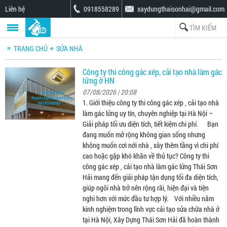
Liên hệ
0918558289
xaydungthaisonhai@gmail.com
TRANG CHỦ
SỬA NHÀ
Công ty thi công gác xép, cải tạo nhà làm gác
lửng ở HN
07/08/2026 | 20:08
1. Giới thiệu công ty thi công gác xép , cải tạo nhà
làm gác lửng uy tín, chuyên nghiệp tại Hà Nội –
Giải pháp tối ưu diện tích, tiết kiệm chi phí. Bạn
đang muốn mở rộng không gian sống nhưng
không muốn cơi nới nhà , xây thêm tầng vì chi phí
cao hoặc gặp khó khăn về thủ tục? Công ty thi
công gác xép , cải tạo nhà làm gác lửng Thái Sơn
Hải mang đến giải pháp tận dụng tối đa diện tích,
giúp ngôi nhà trở nên rộng rãi, hiện đại và tiện
nghi hơn với mức đầu tư hợp lý. Với nhiều năm
kinh nghiệm trong lĩnh vực cải tạo sửa chữa nhà ở
tại Hà Nội, Xây Dựng Thái Sơn Hải đã hoàn thành