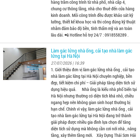
hàng trăm công trình từ nhà phố, nhà cấp 4,
chung cư thông tầng, nhà cho thuê đến cửa hàng
kinh doanh. Mỗi công trình đều được khảo sát kỹ
lưỡng, thiết kế khoa học và thi công đúng kỹ thuật
nhằm đảm bảo độ bền, tính thẩm mỹ và an toàn
lâu dài. 📲 Hotline hỗ trợ 24/7 : 0918558289 .
Làm gác lửng nhà ống, cải tạo nhà làm gác
lửng tại Hà Nội
27/07/2026 | 16:39
1. Giới thiệu đơn vị làm gác lửng nhà ống , cải tạo
nhà làm gác lửng tại Hà Nội chuyên nghiệp, bền
đẹp, tiết kiệm chi phí – Giải pháp tăng diện tích sử
dụng hiệu quả. Nhà ống là kiểu nhà phổ biến tại
Hà Nội nhưng thường có diện tích khá nhỏ, chiều
ngang hẹp nên không gian sinh hoạt thường bị
hạn chế. Chính vì vậy, làm gác lửng nhà ống , cải
tạo nhà làm gác lửng tại Hà Nội đang trở thành
giải pháp được nhiều gia đình lựa chọn để tăng
diện tích sử dụng mà không cần cơi nới nhà , nâng
tầng, xây thêm tầng mới. Xây Dựng Thái Sơn Hải