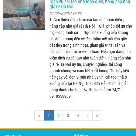
Dịch vụ cải tạo nhà toàn diện, nâng cấp nhà
giá rẻ Hà Nội
21/05/2026 | 15:32
1. Giới thiệu về dịch vụ cải tạo nhà toàn diện ,
nâng cấp nhà giá rẻ Hà Nội – Giải pháp tối ưu cho
mọi công trình cũ Ngôi nhà xuống cấp không
chỉ ảnh hưởng đến vẻ đẹp thẩm mỹ mà còn gây
bất tiện trong sinh hoạt, giảm giá trị tài sản và
tiềm ẩn nhiều rủi ro về an toàn. Nếu bạn đang tìm
kiếm dịch vụ cải tạo nhà toàn diện , nâng cấp nhà
giá rẻ Hà Nội uy tín, chuyên nghiệp, thi công
nhanh chóng và cam kết chất lượng. Thì hãy liên
hệ ngay với đơn vị sửa nhà uy tín, cải tạo nhà ở
xuống cấp tại Hà Nội Thái Sơn Hải chính là giải
pháp dành cho bạn. 📞 Hotline hỗ trợ 24/7 :
0918558289 .
«
1
2
3
4
5
»