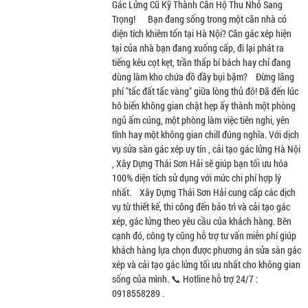
Gác Lửng Cũ Kỹ Thành Căn Hộ Thu Nhỏ Sang
Trọng! Bạn đang sống trong một căn nhà có
diện tích khiêm tốn tại Hà Nội? Căn gác xép hiện
tại của nhà bạn đang xuống cấp, đi lại phát ra
tiếng kêu cọt kẹt, trần thấp bí bách hay chỉ đang
dùng làm kho chứa đồ đầy bụi bặm? Đừng lãng
phí "tấc đất tấc vàng" giữa lòng thủ đô! Đã đến lúc
hô biến không gian chật hẹp ấy thành một phòng
ngủ ấm cúng, một phòng làm việc tiên nghi, yên
tĩnh hay một không gian chill đúng nghĩa. Với dịch
vụ sửa sàn gác xép uy tín , cải tạo gác lửng Hà Nội
, Xây Dựng Thái Sơn Hải sẽ giúp bạn tối ưu hóa
100% diện tích sử dụng với mức chi phí hợp lý
nhất. Xây Dựng Thái Sơn Hải cung cấp các dịch
vụ từ thiết kế, thi công đến bảo trì và cải tạo gác
xép, gác lửng theo yêu cầu của khách hàng. Bên
cạnh đó, công ty cũng hỗ trợ tư vấn miễn phí giúp
khách hàng lựa chọn được phương án sửa sàn gác
xép và cải tạo gác lửng tối ưu nhất cho không gian
sống của mình. 📞 Hotline hỗ trợ 24/7 :
0918558289 .