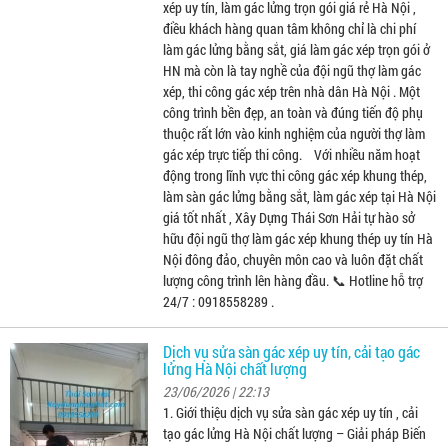
xép uy tín, làm gác lửng trọn gói giá rẻ Hà Nội ,
điều khách hàng quan tâm không chỉ là chi phí
làm gác lửng bằng sắt, giá làm gác xép trọn gói ở
HN mà còn là tay nghề của đội ngũ thợ làm gác
xép, thi công gác xép trên nhà dân Hà Nội . Một
công trình bền đẹp, an toàn và đúng tiến độ phụ
thuộc rất lớn vào kinh nghiệm của người thợ làm
gác xép trực tiếp thi công. Với nhiều năm hoạt
động trong lĩnh vực thi công gác xép khung thép,
làm sàn gác lửng bằng sắt, làm gác xép tại Hà Nội
giá tốt nhất , Xây Dựng Thái Sơn Hải tự hào sở
hữu đội ngũ thợ làm gác xép khung thép uy tín Hà
Nội đông đảo, chuyên môn cao và luôn đặt chất
lượng công trình lên hàng đầu. 📞 Hotline hỗ trợ
24/7 : 0918558289 .
Dịch vụ sửa sàn gác xép uy tín, cải tạo gác
lửng Hà Nội chất lượng
23/06/2026 | 22:13
1. Giới thiệu dịch vụ sửa sàn gác xép uy tín , cải
tạo gác lửng Hà Nội chất lượng – Giải pháp Biến