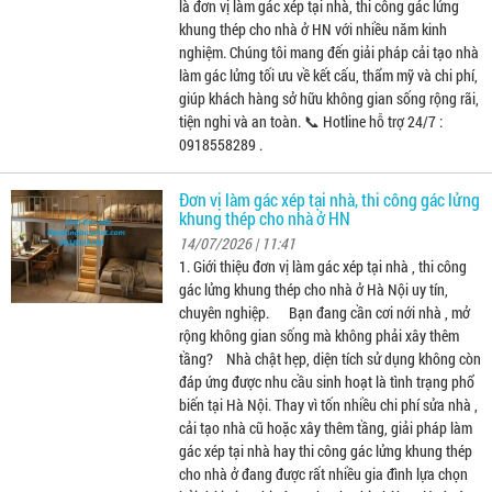
là đơn vị làm gác xép tại nhà, thi công gác lửng
khung thép cho nhà ở HN với nhiều năm kinh
nghiệm. Chúng tôi mang đến giải pháp cải tạo nhà
làm gác lửng tối ưu về kết cấu, thẩm mỹ và chi phí,
giúp khách hàng sở hữu không gian sống rộng rãi,
tiện nghi và an toàn. 📞 Hotline hỗ trợ 24/7 :
0918558289 .
Đơn vị làm gác xép tại nhà, thi công gác lửng
khung thép cho nhà ở HN
14/07/2026 | 11:41
1. Giới thiệu đơn vị làm gác xép tại nhà , thi công
gác lửng khung thép cho nhà ở Hà Nội uy tín,
chuyên nghiệp. Bạn đang cần cơi nới nhà , mở
rộng không gian sống mà không phải xây thêm
tầng? Nhà chật hẹp, diện tích sử dụng không còn
đáp ứng được nhu cầu sinh hoạt là tình trạng phổ
biến tại Hà Nội. Thay vì tốn nhiều chi phí sửa nhà ,
cải tạo nhà cũ hoặc xây thêm tầng, giải pháp làm
gác xép tại nhà hay thi công gác lửng khung thép
cho nhà ở đang được rất nhiều gia đình lựa chọn