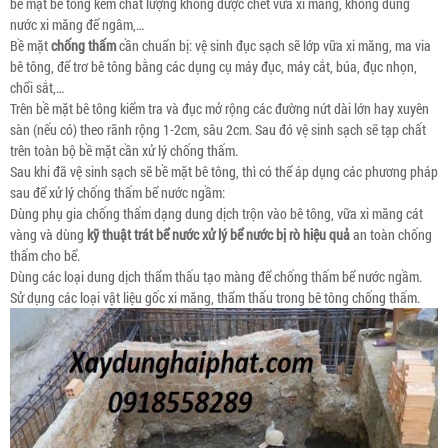
bề mặt bê tông kém chất lượng không được chét vữa xi măng, không dùng
nước xi măng để ngâm,…
Bề mặt
chống thấm
cần chuẩn bị: vệ sinh đục sạch sẽ lớp vữa xi măng, ma via
bê tông, để trơ bê tông bằng các dụng cụ máy đục, máy cắt, búa, đục nhọn,
chổi sắt,…
Trên bề mặt bê tông kiểm tra và đục mở rộng các đường nứt dài lớn hay xuyên
sàn (nếu có) theo rãnh rộng 1-2cm, sâu 2cm. Sau đó vệ sinh sạch sẽ tạp chất
trên toàn bộ bề mặt cần xử lý chống thấm.
Sau khi đã vệ sinh sạch sẽ bề mặt bê tông, thì có thể áp dụng các phương pháp
sau để xử lý chống thấm bể nước ngầm:
Dùng phụ gia chống thấm dạng dung dịch trộn vào bê tông, vữa xi măng cát
vàng và dùng
kỹ thuật trát bể nước xử lý bể nước bị rò hiệu quả
an toàn chống
thấm cho bể.
Dùng các loại dung dịch thẩm thấu tạo màng để chống thấm bể nước ngầm.
Sử dụng các loại vật liệu gốc xi măng, thẩm thấu trong bê tông chống thấm.