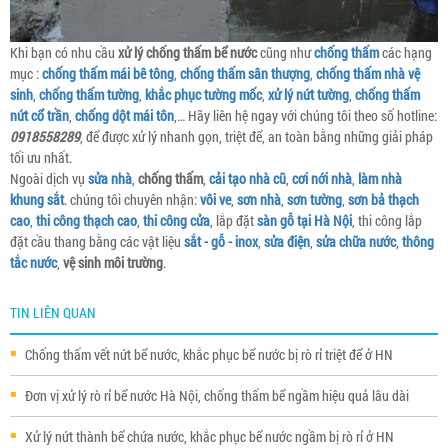
Khi bạn có nhu cầu
xử lý chống thấm bể nước
cũng như
chống thấm
các hạng
mục :
chống thấm mái bê tông
,
chống thấm sân thượng
,
chống thấm nhà vệ
sinh
,
chống thấm tường
,
khắc phục tường mốc
,
xử lý nứt tường
,
chống thấm
nứt cổ trần
,
chống dột mái tôn
,… Hãy liên hệ ngay với chúng tôi theo số hotline:
0918558289
, để được xử lý nhanh gọn, triệt để, an toàn bằng những giải pháp
tối ưu nhất.
Ngoài dịch vụ
sửa nhà
,
chống thấm
,
cải tạo nhà cũ
,
cơi nới nhà
,
làm nhà
khung sắt
. chúng tôi chuyên nhận:
vôi ve
,
sơn nhà
,
sơn tường
,
sơn bả thạch
cao
,
thi công thạch cao
,
thi công cửa
, lắp đặt
sàn gỗ tại Hà Nội
, thi công lắp
đặt cầu thang bằng các vật liệu
sắt - gỗ - inox
,
sửa điện
,
sửa chữa nước
,
thông
tắc nước
,
vệ sinh môi trường
.
TIN LIÊN QUAN
Chống thấm vết nứt bể nước, khắc phục bể nước bị rò rỉ triệt để ở HN
Đơn vị xử lý rò rỉ bể nước Hà Nội, chống thấm bể ngầm hiệu quả lâu dài
Xử lý nứt thành bể chứa nước, khắc phục bể nước ngầm bị rò rỉ ở HN