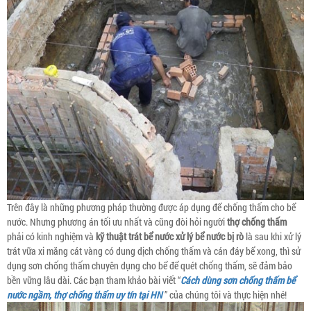
Trên đây là những phương pháp thường được áp dụng để chống thấm cho bể
nước. Nhưng phương án tối ưu nhất và cũng đòi hỏi người
thợ chống thấm
phải có kinh nghiệm và
kỹ thuật trát bể nước xử lý bể nước bị rò
là sau khi xử lý
trát vữa xi măng cát vàng có dung dịch chống thấm và cán đáy bể xong, thì sử
dụng sơn chống thấm chuyên dụng cho bể để quét chống thấm, sẽ đảm bảo
bền vững lâu dài. Các bạn tham khảo bài viết “
Cách dùng sơn chống thấm bể
nước ngầm, thợ chống thấm uy tín tại HN
” của chúng tôi và thực hiện nhé!