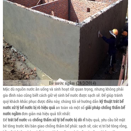
Mặc dù nguồn nước ăn uống và sinh hoạt rất quan trọng, nhưng không phải
gia đình nào cũng biết cách giữ vệ sinh bể nước được sạch sẽ. Để giúp tránh
quý khách khắc phục được điều này, chúng tôi sẽ hướng dẫn
kỹ thuật trát bể
nước xử lý bể nước bị rò hiệu quả
an toàn và một số
giải pháp chống thấm bể
nước ngầm
đơn giản mà hiệu quả tốt nhất:
Để
trát bể nước
và
chống thấm xử lý bể nước bị dò rỉ
hiệu quả, yêu cầu bề mặt
bê tông trước khi bàn giao chống thấm bể phải: sạch sẽ, các vị trí bê tông rỗng,