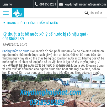
Liên hệ
0918558289
xaydungthaisonhai@gmail.com
TRANG CHỦ
CHỐNG THẤM BỂ NƯỚC
Kỹ thuật trát bể nước xử lý bể nước bị rò hiệu quả -
0918558289
18/09/2016, 10:46
Chống thấm bể nước
luôn là vấn đề cần phải lưu tâm của hộ gia đình khi muốn
nguồn nước nhà mình được sạch sẽ vệ sinh an toàn. Đối với bể nước trên sân
thượng ngày nay đã có thể thay bằng các loại bồn nước inox. Nhưng đối với bể
nước ngầm thì chưa có loại nào có ưu việt hơn là lọa bể xây truyền thống. Vì
vậy
kỹ thuật trát bể nước xử lý bể nước bị rò hiệu quả
luôn là yếu tố quan trọng
và cần thiết để đảm bảo cho nguồn nước sinh hoạt của mọi gia đình, nói dõ
hơn là nó có tầm qua trọng ảnh hưởng trực tiếp đến sức khỏe của con người.