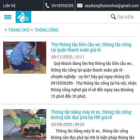
Liên hệ
0918558289
xaydungthaisonhai@gmail.com
TRANG CHỦ
THÔNG CỐNG
Thợ thông tắc bồn cầu wc, thông tắc cống
tại quận thanh xuân giá rẻ
09/11/2020 | 10:11
Quý khách đang tìm thợ thông tắc bồn cầu wc ,
thông tắc cống tại quận thanh xuân giá rẻ -
chuyên nghiệp - uy tín? hãy gọi ngay chúng tôi
0918558289 - Thợ thông tắc cống tại hà nội, nhận
thông cống nghẹt giá rẻ sẽ đến ngay sau khoảng
15 phút đến 20 phút.
Thông tắc bằng máy lò xo, thông tắc cống
không cần đục phá tại HN giá rẻ
03/09/2020 | 09:53
Thông tắc bằng máy lò xo , thông tắc cống
không cần đục phá tại HN là biện pháp thông tắc