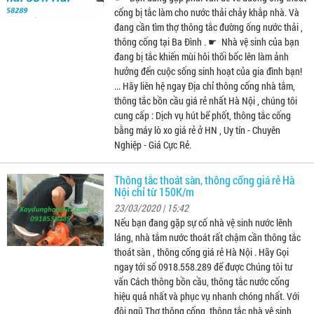
cống bị tắc làm cho nước thải chảy khắp nhà. Và
đang cần tìm thợ thông tắc đường ống nước thải ,
thông cống tại Ba Đình . ☛ Nhà vệ sinh của bạn
đang bị tắc khiến mùi hôi thối bốc lên làm ảnh
hưởng đến cuộc sống sinh hoạt của gia đình bạn!
... Hãy liên hệ ngay Địa chỉ thông cống nhà tắm,
thông tắc bồn cầu giá rẻ nhất Hà Nội , chúng tôi
cung cấp : Dịch vụ hút bể phốt, thông tắc cống
bằng máy lò xo giá rẻ ở HN , Uy tín - Chuyên
Nghiệp - Giá Cực Rẻ.
Thông tắc thoát sàn, thông cống giá rẻ Hà
Nội chỉ từ 150K/m
23/03/2020 | 15:42
Nếu bạn đang gặp sự cố nhà vệ sinh nước lênh
láng, nhà tắm nước thoát rất chậm cần thông tắc
thoát sàn , thông cống giá rẻ Hà Nội . Hãy Gọi
ngay tới số 0918.558.289 để được Chúng tôi tư
vấn Cách thông bồn cầu, thông tắc nước cống
hiệu quả nhất và phục vụ nhanh chóng nhất. Với
đội ngũ Thợ thông cống, thông tắc nhà vệ sinh,