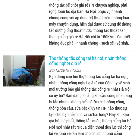
thông tắc bể phốt giá rẻ HN chuyên nghiệp, phủ
rộng toàn bộ địa bàn Hà Nội, phục vụ nhanh
chóng cùng với áp dụng kỹ thuật mới, những loại
máy chuyên dụng, hiện đại được sử dụng để thông
tắc đường ống thoát nước, thông tắc thoát sàn ,
thông cống giá rẻ Hà Nội chỉ từ 150K/m - Cam kết
không đục phá - nhanh chóng - sạch sẽ - vệ sinh.
Thợ thông tắc cống tại hà nội, nhận thông
cống nghẹt giá rẻ
24/12/2019 | 13:23
Bạn đang cần tìm thợ thông tắc cống tại hà nội ,
nhận thông cống nghẹt giá rẻ của Công ty vệ sinh
môi trường báo giá thông tắc cống rẻ nhất Hà Nội
có uy tín? Bạn đang lo lắng khi cầu cống nhà đang
bị tắc nhưng không biết có Địa chỉ thông cống,
thông bồn cầu, sửa bệt xí uy tín HN nào thực sự
tạo cho bạn niềm tin và sự hài lòng? Hay khi Báo
giá hút bể phốt, thông tắc nước, thông cống tại Hà
Nội mới nhất rất rẻ qua điện thoại đến lúc thi công
lại vẽ rồng vẽ rắn làm cho chi phí thông cống ,