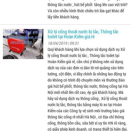
thông tắc nước , hút bể phốt tăng lên cao vút trời?
Và còn nhiều hình thức chiêu trò lừa gạt khác để
lấy tiền khách hàng.
Xử lý cống thoát nước bị tắc, Thông tắc
toilet tại Hoàn Kiếm giá rẻ
18/04/2019 | 09:31
Quý khách hàng khi lựa chọn sử dụng dịch vụ Xử
lý cống thoát nước bị tắc , Thông tắc toilet tại
Hoàn Kiếm giá rẻ, cần chú ý không nên sử dụng
dịch vụ của các đơn vị dán tờ rơi quảng cáo trên
tường, cột điện, vì đây chính là những lao động tự
do không có trình độ chuyên môn và thường Báo
giá hút bể phốt, thông tắc nước, thông cống tại Hà
Nội mới nhất lên rất cao, ép giá khách hàng. Mà
hãy sử dụng dịch vụ thông cống , Xử lý cống thoát
nước bị tắc, thông tắc bằng máy lò xo tại Hoàn
Kiếm của các Công ty vệ sinh môi trường báo giá
thông tắc cống rẻ nhất Hà Nội , có Địa chỉ thông
cống, thông bồn cầu, sửa bệt xí uy tín HN rõ ràng,
có giấy phép kinh doanh, có trang thiết bị hiện đại,