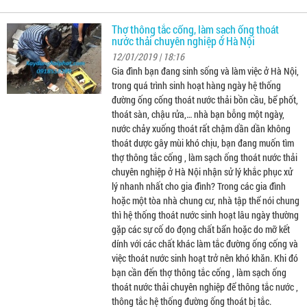
Thợ thông tắc cống, làm sạch ống thoát
nước thải chuyên nghiệp ở Hà Nội
12/01/2019 | 18:16
Gia đình bạn đang sinh sống và làm việc ở Hà Nội,
trong quá trình sinh hoạt hàng ngày hệ thống
đường ống cống thoát nước thải bồn cầu, bể phốt,
thoát sàn, chậu rửa,… nhà bạn bỗng một ngày,
nước chảy xuống thoát rất chậm dần dần không
thoát dược gây mùi khó chịu, bạn đang muốn tìm
thợ thông tắc cống , làm sạch ống thoát nước thải
chuyên nghiệp ở Hà Nội nhận sử lý khắc phục xử
lý nhanh nhất cho gia đình? Trong các gia đình
hoặc một tòa nhà chung cư, nhà tập thể nói chung
thì hệ thống thoát nước sinh hoạt lâu ngày thường
gặp các sự cố do đọng chất bẩn hoặc do mỡ kết
dính với các chất khác làm tắc đường ống cống và
việc thoát nước sinh hoạt trở nên khó khăn. Khi đó
bạn cần đến thợ thông tắc cống , làm sạch ống
thoát nước thải chuyên nghiệp để thông tắc nước ,
thông tắc hệ thống đường ống thoát bị tắc.