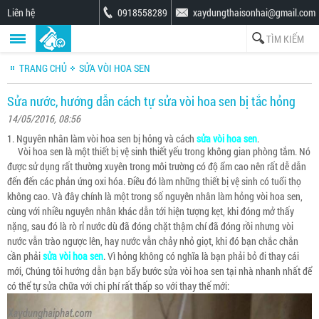
Liên hệ
0918558289
xaydungthaisonhai@gmail.com
TRANG CHỦ
SỬA VÒI HOA SEN
Sửa nước, hướng dẫn cách tự sửa vòi hoa sen bị tắc hỏng
14/05/2016, 08:56
1. Nguyên nhân làm vòi hoa sen bị hỏng và cách
sửa vòi hoa sen
.
Vòi hoa sen là một thiết bị vệ sinh thiết yếu trong không gian phòng tắm. Nó
được sử dụng rất thường xuyên trong môi trường có độ ẩm cao nên rất dễ dẫn
đến đến các phản ứng oxi hóa. Điều đó làm những thiết bị vệ sinh có tuổi thọ
không cao. Và đây chính là một trong số nguyên nhân làm hỏng vòi hoa sen,
cùng với nhiều nguyên nhân khác dẫn tới hiện tượng kẹt, khi đóng mở thấy
nặng, sau đó là rò rỉ nước dù đã đóng chặt thậm chí đã đóng rồi nhưng vòi
nước vẫn trào ngược lên, hay nước vẫn chảy nhỏ giọt, khi đó bạn chắc chắn
cần phải
sửa vòi hoa sen
. Vì hỏng không có nghĩa là bạn phải bỏ đi thay cái
mới, Chúng tôi hướng dẫn bạn bẩy bước sửa vòi hoa sen tại nhà nhanh nhất để
có thể tự sửa chữa với chi phí rất thấp so với thay thế mới: