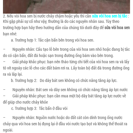
2. Nếu vòi hoa sen bị nước chảy chậm hoặc yếu thì cần
sửa vòi hoa sen bị tắc
:
Khi gặp phải sự cố như vậy, thường là do các nguyên nhân sau. Tùy theo
trường hợp bạn hãy theo hướng dẫn của chúng tôi dưới đây để
sửa vòi hoa sen
bạn nhé:
Trường hợp 1: Tắc cặn bẩn bên trong vòi hoa sen.
– Nguyên nhân: Cấu tạo lỗ bên trong của vòi hoa sen nhỏ hoặc đang bị tắc
do có cặn bẩn, đất đá hoặc sạn trong đường ống bám vào bên trong.
– Giải pháp khắc phục: bạn nên tháo từng chi tiết của vòi hoa sen ra và lấy
tô vít ngoáy các lỗ cho các đất bám rơi ra. Lấy toàn bộ đất đá trong đường ống
ra và lắp lại.
Trường hợp 2: Do dây bát sen không có chức năng tăng áp lực.
– Nguyên nhân: Bát sen và dây sen không có chức năng tăng áp lực nước
– Giải pháp khắc phục: bạn cần mua một bộ dây bát tăng áp lực nước về
để giúp cho nước chảy khỏe
Trường hợp 3: Tắc bẩn ở đầu vòi
– Nguyên nhân: Nguồn nước hoặc do đất cát còn dính trong ống nước
chảy qua vòi hoa sen bị đọng lại ở đầu vòi nước tạo bọt và không thể thoát ra
ngoài.