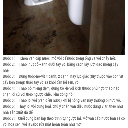
Bước 1: Khóa van cấp nước, mở vòi để nước trong ống và vòi chảy hết.
Bước 2: Tháo nút đỏ-xanh dưới tay vòi bằng cách lấy lưỡi dao mỏng cậy
nhẹ.
Bước 3: Dùng tuốc-nơ-vít 4 cạnh, 2 cạnh, hay lục giác (tùy thuộc vào con vít
cấy bên trong) tháo tay vòi ra khỏi cần lõi sen, vòi.
Bước 4: Tháo bỏ miếng đệm, dùng Cờ -lê với kích thước phù hợp tháo nắp
chặn lõi củ vòi theo ngược chiều kim đồng hồ.
Bước 5: Tháo lõi vòi (van điều nước) khi bị hỏng van này thường bị nứt, vỡ.
Bước 6: Thay lõi vòi cùng loại, chú ý chân van điều nước đúng vị trí theo như
nhà sản xuất đã để.
Bước 7: Cuối cùng bạn lắp theo trình tự ngược lại. Mở van cấp nước bạn sẽ có
vòi hoa sen, vòi lavabo rửa mặt hoàn toàn như mới.