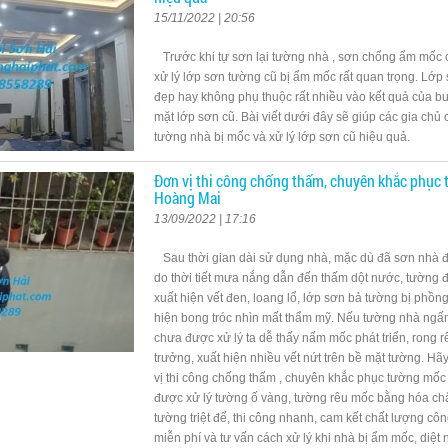
15/11/2022 | 20:56
Trước khi tự sơn lại tường nhà , sơn chống ẩm mốc 
xử lý lớp sơn tường cũ bị ẩm mốc rất quan trọng. Lớp
đẹp hay không phụ thuộc rất nhiều vào kết quả của b
mặt lớp sơn cũ. Bài viết dưới đây sẽ giúp các gia chủ 
tường nhà bị mốc và xử lý lớp sơn cũ hiệu quả.
Đơn vị thi công chống thấm, chuyên khắc phục 
Hoàng Mai
13/09/2022 | 17:16
Sau thời gian dài sử dụng nhà, mặc dù đã sơn nhà 
do thời tiết mưa nắng dẫn đến thấm dột nước, tường 
xuất hiện vết đen, loang lổ, lớp sơn bả tường bị phồng
hiện bong tróc nhìn mất thẩm mỹ. Nếu tường nhà ngấ
chưa được xử lý ta dễ thấy nấm mốc phát triển, rong rê
trưởng, xuất hiện nhiều vết nứt trên bề mặt tường. Hã
vị thi công chống thấm , chuyên khắc phục tường mốc 
được xử lý tường ố vàng, tường rêu mốc bằng hóa chấ
tường triệt để, thi công nhanh, cam kết chất lượng côn
miễn phí và tư vấn cách xử lý khi nhà bị ẩm mốc, diệ