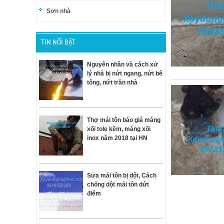
Sơn nhà
TIN NỔI BẬT
Nguyên nhân và cách xử
lý nhà bị nứt ngang, nứt bê
tông, nứt trần nhà
Thợ mái tôn báo giá máng
xối tole kẽm, máng xối
inox năm 2018 tại HN
Sửa mái tôn bị dột, Cách
chống dột mái tôn dứt
điểm