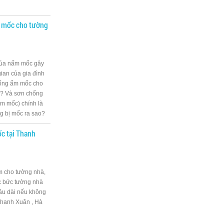
m mốc cho tường
của nấm mốc gây
ian của gia đình
hống ẩm mốc cho
g? Và sơn chống
m mốc) chính là
ng bị mốc ra sao?
c tại Thanh
̀m cho tường nhà,
c bức tường nhà
̀ lâu dài nếu không
Thanh Xuân , Hà