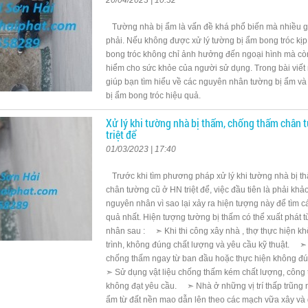
20/04/2023 | 10:32
Tường nhà bị ẩm là vấn đề khá phổ biến mà nhiều g
phải. Nếu không được xử lý tường bị ẩm bong tróc kịp
bong tróc không chỉ ảnh hưởng đến ngoại hình mà cò
hiểm cho sức khỏe của người sử dụng. Trong bài viết 
giúp bạn tìm hiểu về các nguyên nhân tường bị ẩm và
bị ẩm bong tróc hiệu quả.
Xử lý khi tường nhà bị thấm, chống thấm chân 
triệt để
01/03/2023 | 17:40
Trước khi tìm phương pháp xử lý khi tường nhà bị t
chân tường cũ ở HN triệt để, việc đầu tiên là phải khảo
nguyên nhân vì sao lại xảy ra hiện tượng này để tìm c
quả nhất. Hiện tượng tường bị thấm có thể xuất phát 
nhân sau : ➣ Khi thi công xây nhà , thợ thực hiện k
trình, không đúng chất lượng và yêu cầu kỹ thuật. ➣
chống thấm ngay từ ban đầu hoặc thực hiện không đ
➣ Sử dụng vật liệu chống thấm kém chất lượng, công 
không đạt yêu cầu. ➣ Nhà ở những vị trí thấp trũng 
ẩm từ đất nền mao dẫn lên theo các mạch vữa xây 