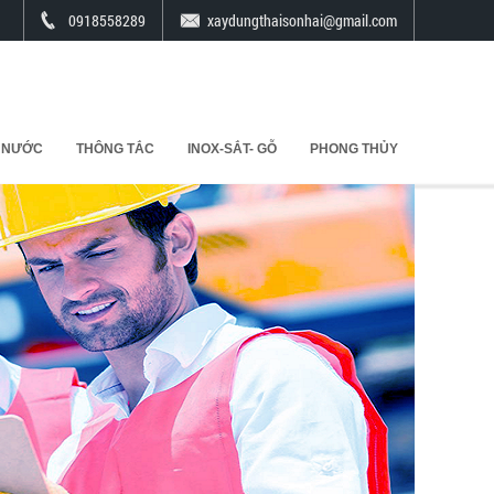
0918558289
xaydungthaisonhai@gmail.com
 NƯỚC
THÔNG TẮC
INOX-SẮT- GỖ
PHONG THỦY