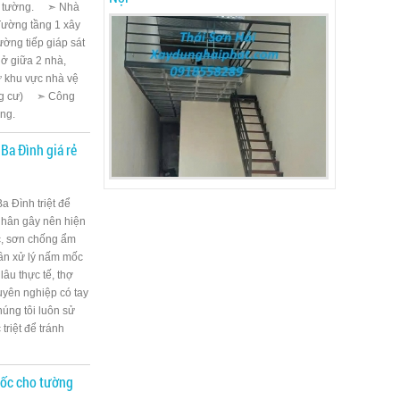
ân tường. ➣ Nhà
Tường tầng 1 xây
ờng tiếp giáp sát
hở giữa 2 nhà,
ừ khu vực nhà vệ
ung cư) ➣ Công
ỡng.
Ba Đình giá rẻ
 Đình triệt để
hân gây nên hiện
ốc, sơn chống ẩm
cần xử lý nấm mốc
âu thực tế, thợ
yên nghiệp có tay
ng tôi luôn sử
riệt để tránh
mốc cho tường