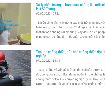
Xử lý chân tường bị bong sơn, chống ẩm mốc ch
Hai Bà Trưng
06/05/2022 | 08:11
Nhiều công trình xây dựng sau một thời gian đưa và
hiện tượng thấm chân tường. Từ đó gây mất thẩm mỹ c
mất an toàn cho người sử dụng. Vậy đâu là biện pháp
bị bong sơn , chống ẩm mốc chân tường triệt để, khắ
Tìm thợ chống thấm, sửa nhà chống thấm dột t
nghiệp
07/10/2021 | 14:44
Bạn lo lắng về vấn đề tường, trần mái sân thượng, n
dột, bong tróc sơn,… Bạn đang muốn tìm thợ chống t
chống thấm dột tại HN chuyên nghiệp uy tín. Hãy liên
Dựng Thái Sơn Hải với các dịch vụ xử lý chống thấm
thấm nhà ở HN uy tín cùng đội ngũ thợ chống thấm, 
thấm nhà cửa tại HN chuyên nghiệp . Công trình của b
công chống thấm dột triệt để nhanh chóng, đảm bảo hi
toàn, bền vững.