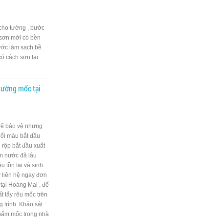
cho tường , bước
 sơn mới có bền
ước làm sạch bề
có cách sơn lại
tường mốc tại
để bảo vệ nhưng
đổi màu bắt đầu
 rộp bắt đầu xuất
m nước đã lâu
u tồn tại và sinh
y liên hệ ngay đơn
tại Hoàng Mai , để
t tẩy rêu mốc trên
g trình. Khảo sát
t nấm mốc trong nhà