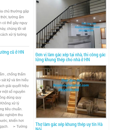
ia chủ thường gặp
 thời, tường ẩm
n có thể gây nguy
này, chúng tôi sẽ
 cách xử lý tường
tường cũ ở HN
Đơn vị làm gác xép tại nhà, thi công gác
lửng khung thép cho nhà ở HN
hấm , chống thấm
 sát kỹ và tìm hiểu
ách giải quyết hiệu
từ một số nguyên
hông đúng quy
 Không xử lý
úng tiêu chuẩn.
tác nghiệm thu
nước, khiến hơi
Thợ làm gác xép khung thép uy tín Hà
và gạch. ➣ Tường
Nội