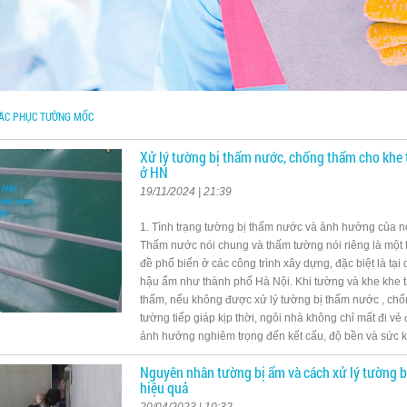
ẮC PHỤC TƯỜNG MỐC
Xử lý tường bị thấm nước, chống thấm cho khe 
ở HN
19/11/2024 | 21:39
1. Tình trạng tường bị thấm nước và ảnh hưởng của
Thấm nước nói chung và thấm tường nói riêng là một
đề phổ biến ở các công trình xây dựng, đặc biệt là tại 
hậu ẩm như thành phố Hà Nội. Khi tường và khe khe t
thấm, nếu không được xử lý tường bị thấm nước , ch
tường tiếp giáp kịp thời, ngôi nhà không chỉ mất đi v
ảnh hưởng nghiêm trọng đến kết cấu, độ bền và sức
Nguyên nhân tường bị ẩm và cách xử lý tường b
hiệu quả