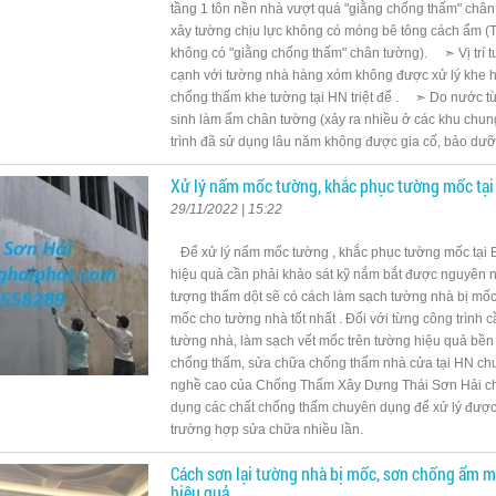
tầng 1 tôn nền nhà vượt quá "giằng chống thấm" ch
xây tường chịu lực không có móng bê tông cách ẩm (
không có "giằng chống thấm" chân tường). ➣ Vị trí tư
cạnh với tường nhà hàng xóm không được xử lý khe 
chống thấm khe tường tại HN triệt để . ➣ Do nước t
sinh làm ẩm chân tường (xảy ra nhiều ở các khu ch
trình đã sử dụng lâu năm không được gia cố, bảo dư
Xử lý nấm mốc tường, khắc phục tường mốc tại 
29/11/2022 | 15:22
Để xử lý nấm mốc tường , khắc phục tường mốc tại Ba
hiệu quả cần phải khảo sát kỹ nắm bắt được nguyên n
tượng thấm dột sẽ có cách làm sạch tường nhà bị m
mốc cho tường nhà tốt nhất . Đối với từng công trình 
tường nhà, làm sạch vết mốc trên tường hiệu quả bền l
chống thấm, sửa chữa chống thấm nhà cửa tại HN chu
nghề cao của Chống Thấm Xây Dựng Thái Sơn Hải chú
dụng các chất chống thấm chuyên dụng để xử lý được t
trường hợp sửa chữa nhiều lần.
Cách sơn lại tường nhà bị mốc, sơn chống ẩm 
hiệu quả