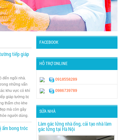
FACEBOOK
tường tiếp giáp
HỖ TRỢ ONLINE
 nó đến ngôi nhà.
0918558289
 trong những vấn
các khu vực có khí
0986739789
iếp giáp tường bị
ống thấm cho khe
ẻ đẹp mà còn gây
SỬA NHÀ
 khỏe người dùng.
Làm gác lửng nhà ống, cải tạo nhà làm
ị ẩm bong tróc
gác lửng tại Hà Nội