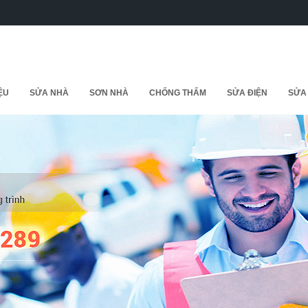
IỆU
SỬA NHÀ
SƠN NHÀ
CHỐNG THẤM
SỬA ĐIỆN
SỬA