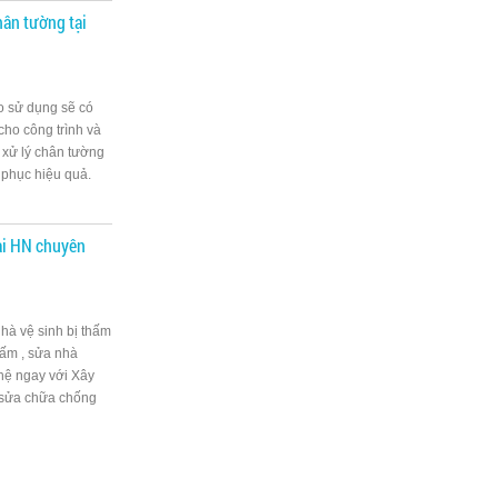
ân tường tại
o sử dụng sẽ có
ho công trình và
 xử lý chân tường
c phục hiệu quả.
ại HN chuyên
hà vệ sinh bị thấm
hấm , sửa nhà
 hệ ngay với Xây
, sửa chữa chống
sửa chữa chống
ạn sẽ được thi
ệu quả lâu dài, an