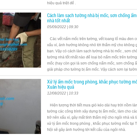
hiệu quả triệt để .
Cách làm sạch tường nhà bị mốc, sơn chống ẩ
nhà tốt nhất
05/09/2022 | 09:30
Các vết nấm mốc trên tường, vết loang lổ màu đen 
xấu xí, ảnh hưởng không nhỏ tới thẩm mỹ cho không g
bạn. Vậy có cách làm sạch tường nhà bị mốc , sơn c
tường nhà tốt nhất nào để loại bỏ nấm mốc trên tườn
mốc (hay còn gọi là sơn chống nấm mốc, sơn chống ẩ
giải pháp cho tường bị ẩm mốc. Vậy cách sơn lại tườ
Xử lý ẩm mốc trong phòng, khắc phục tường mố
Xuân hiệu quả
12/08/2022 | 10:33
Hiện tượng thời tiết mưa gió kéo dài hay trời nồm la
tường các công trình xây dựng bị ẩm mốc, làm cho cá
trở nên xấu xí, gây mất tính thẩm mỹ cho ngôi nhà va
xử lý ẩm mốc trong phòng , khắc phục tường mốc tại 
Nội sẽ gây ảnh hưởng tới kết cấu của ngôi nhà.