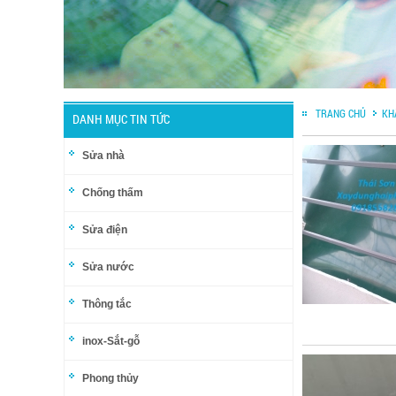
TRANG CHỦ
KH
DANH MỤC TIN TỨC
Sửa nhà
Chống thấm
Sửa điện
Sửa nước
Thông tắc
inox-Sắt-gỗ
Phong thủy