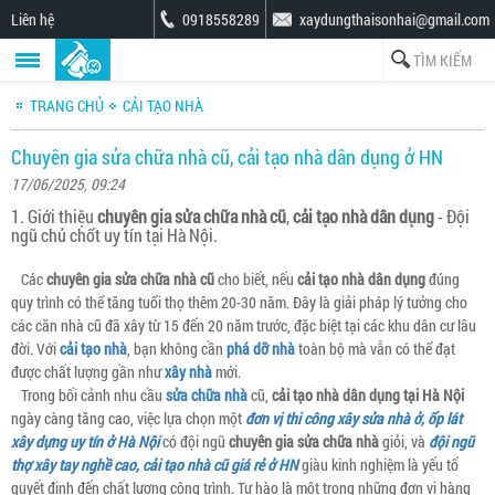
Liên hệ
0918558289
xaydungthaisonhai@gmail.com
TRANG CHỦ
CẢI TẠO NHÀ
Chuyên gia sửa chữa nhà cũ, cải tạo nhà dân dụng ở HN
17/06/2025, 09:24
1. Giới thiệu
chuyên gia sửa chữa nhà cũ
,
cải tạo nhà dân dụng
- Đội
ngũ chủ chốt uy tín tại Hà Nội.
Các
chuyên gia sửa chữa nhà cũ
cho biết, nếu
cải tạo nhà dân dụng
đúng
quy trình có thể tăng tuổi thọ thêm 20-30 năm. Đây là giải pháp lý tưởng cho
các căn nhà cũ đã xây từ 15 đến 20 năm trước, đặc biệt tại các khu dân cư lâu
đời. Với
cải tạo nhà
, bạn không cần
phá dỡ nhà
toàn bộ mà vẫn có thể đạt
được chất lượng gần như
xây nhà
mới.
Trong bối cảnh nhu cầu
sửa chữa nhà
cũ,
cải tạo nhà dân dụng tại Hà Nội
ngày càng tăng cao, việc lựa chọn một
đơn vị thi công xây sửa nhà ở, ốp lát
xây dựng uy tín ở Hà Nội
có đội ngũ
chuyên gia sửa chữa nhà
giỏi, và
đội ngũ
thợ xây tay nghề cao, cải tạo nhà cũ giá rẻ ở HN
giàu kinh nghiệm là yếu tố
quyết định đến chất lượng công trình. Tự hào là một trong những đơn vị hàng