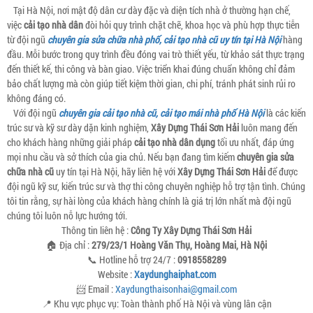
Tại Hà Nội, nơi mật độ dân cư dày đặc và diện tích nhà ở thường hạn chế,
việc
cải tạo nhà dân
đòi hỏi quy trình chặt chẽ, khoa học và phù hợp thực tiễn
từ đội ngũ
chuyên gia sửa chữa nhà phố, cải tạo nhà cũ uy tín tại Hà Nội
hàng
đầu. Mỗi bước trong quy trình đều đóng vai trò thiết yếu, từ khảo sát thực trạng
đến thiết kế, thi công và bàn giao. Việc triển khai đúng chuẩn không chỉ đảm
bảo chất lượng mà còn giúp tiết kiệm thời gian, chi phí, tránh phát sinh rủi ro
không đáng có.
Với đội ngũ
chuyên gia cải tạo nhà cũ, cải tạo mái nhà phố Hà Nội
là các kiến
trúc sư và kỹ sư dày dặn kinh nghiệm,
Xây Dựng Thái Sơn Hải
luôn mang đến
cho khách hàng những giải pháp
cải tạo nhà dân dụng
tối ưu nhất, đáp ứng
mọi nhu cầu và sở thích của gia chủ. Nếu bạn đang tìm kiếm
chuyên gia sửa
chữa nhà cũ
uy tín tại Hà Nội, hãy liên hệ với
Xây Dựng Thái Sơn Hải
để được
đội ngũ kỹ sư, kiến trúc sư và thợ thi công chuyên nghiệp hỗ trợ tận tình. Chúng
tôi tin rằng, sự hài lòng của khách hàng chính là giá trị lớn nhất mà đội ngũ
chúng tôi luôn nỗ lực hướng tới.
Thông tin liên hệ :
Công Ty Xây Dựng Thái Sơn Hải
🏠 Địa chỉ :
279/23/1 Hoàng Văn Thụ, Hoàng Mai, Hà Nội
📞 Hotline hỗ trợ 24/7 :
0918558289
Website :
Xaydunghaiphat.com
📨 Email :
Xaydungthaisonhai@gmail.com
📍 Khu vực phục vụ: Toàn thành phố Hà Nội và vùng lân cận