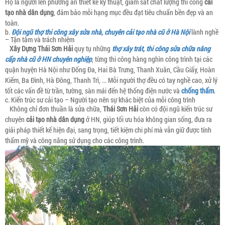
Họ là người lên phương án thiết kế kỹ thuật, giám sát chất lượng thi công
cải
tạo nhà dân dụng
, đảm bảo mỗi hạng mục đều đạt tiêu chuẩn bền đẹp và an
toàn.
b.
Đội ngũ thợ thi công xây sửa nhà, chuyên cải tạo nhà cũ ở Hà Nội
lành nghề
– Tận tâm và trách nhiệm
Xây Dựng Thái Sơn Hải
quy tụ những
thợ xây trát, thi công sửa chữa nâng
cấp nhà cũ ở HN chuyên nghiệp
, từng thi công hàng nghìn công trình tại các
quận huyện Hà Nội như Đống Đa, Hai Bà Trưng, Thanh Xuân, Cầu Giấy, Hoàn
Kiếm, Ba Đình, Hà Đông, Thanh Trì, ... Mỗi người thợ đều có tay nghề cao, xử lý
tốt các vấn đề từ trần, tường, sàn mái đến hệ thống điện nước và
chống thấm
.
c. Kiến trúc sư cải tạo – Người tạo nên sự khác biệt của mỗi công trình
Không chỉ đơn thuần là sửa chữa,
Thái Sơn Hải
còn có đội ngũ kiến trúc sư
chuyên
cải tạo nhà dân dụng
ở HN, giúp tối ưu hóa không gian sống, đưa ra
giải pháp thiết kế hiện đại, sang trọng, tiết kiệm chi phí mà vẫn giữ được tính
thẩm mỹ và công năng sử dụng cho các công trình.