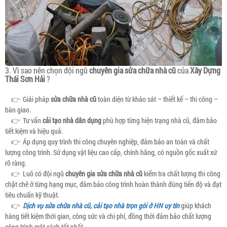
3. Vì sao nên chọn đội ngũ
chuyên gia sửa chữa nhà cũ
của
Xây Dựng
Thái Sơn Hải
?
👉 Giải pháp
sửa chữa nhà cũ
toàn diện từ khảo sát – thiết kế – thi công –
bàn giao.
👉 Tư vấn
cải tạo nhà dân dụng
phù hợp từng hiện trạng nhà cũ, đảm bảo
tiết kiệm và hiệu quả.
👉 Áp dụng quy trình thi công chuyên nghiệp, đảm bảo an toàn và chất
lượng công trình. Sử dụng vật liệu cao cấp, chính hãng, có nguồn gốc xuất xứ
rõ ràng.
👉 Luô có đội ngũ
chuyên gia sửa chữa nhà cũ
kiểm tra chất lượng thi công
chặt chẽ ở từng hạng mục, đảm bảo công trình hoàn thành đúng tiến độ và đạt
tiêu chuẩn kỹ thuật.
👉
Dịch vụ sửa chữa nhà cũ, cải tạo nhà trọn gói ở HN uy tín
giúp khách
hàng tiết kiệm thời gian, công sức và chi phí, đồng thời đảm bảo chất lượng
công trình một cách tốt nhất.