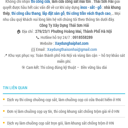
Không chỉ nhận
thi công cửa
,
làm cửa cổng sắt mái tôn
.
Thái Sơn Hải
giải
quyết được hầu hết các vấn đề về cơ khí xây dựng
inox - sắt - gỗ
:
nhà khung
thép
,
thi công cầu thang
,
lắp đặt sàn gỗ
,
thi công trần vách thạch cao
,… Mọi
nhu cầu quý khách vui lòng liên hệ với chúng tôi theo thông tin dưới đây.
Công Ty Xây Dựng Thái Sơn Hải
🏠 Địa chỉ :
279/23/1 Phường Hoàng Mai, Thành Phố Hà Nội
📞 Hotline hỗ trợ 24/7 :
0918558289
Website :
Xaydunghaiphat.com
📨 Email :
Xaydungthaisonhai@gmail.com
📍 Khu vực phục vụ: Toàn thành phố Hà Nội và vùng lân cận – hỗ trợ khảo sát
miễn phí.
🎯 Cam kết: Thi công đúng kỹ thuật – Bền vững lâu dài
TIN LIÊN QUAN
Dịch vụ thi công chuồng cọp sắt, làm chuồng cọp có cửa thoát hiểm ở HN
Đơn vị làm chuồng cọp uy tín, thi công khung sắt chống trộm giá rẻ ở HN
Dịch vụ làm chuồng cọp sắt trọn gói, làm khung sắt chống trộm ở HN