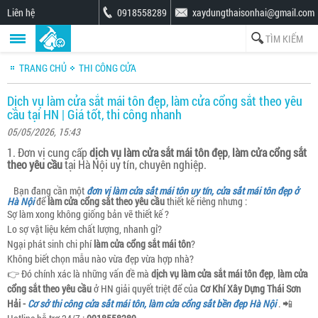
Liên hệ
0918558289
xaydungthaisonhai@gmail.com
TRANG CHỦ
THI CÔNG CỬA
Dịch vụ làm cửa sắt mái tôn đẹp, làm cửa cổng sắt theo yêu
cầu tại HN | Giá tốt, thi công nhanh
05/05/2026, 15:43
1. Đơn vị cung cấp
dịch vụ làm cửa sắt mái tôn đẹp
,
làm cửa cổng sắt
theo yêu cầu
tại Hà Nội uy tín, chuyên nghiệp.
Bạn đang cần một
đơn vị làm cửa sắt mái tôn uy tín, cửa sắt mái tôn đẹp ở
Hà Nội
để
làm cửa cổng sắt theo yêu cầu
thiết kế riêng nhưng :
Sợ làm xong không giống bản vẽ thiết kế ?
Lo sợ vật liệu kém chất lượng, nhanh gỉ?
Ngại phát sinh chi phí
làm cửa cổng sắt mái tôn
?
Không biết chọn mẫu nào vừa đẹp vừa hợp nhà?
👉 Đó chính xác là những vấn đề mà
dịch vụ làm cửa sắt mái tôn đẹp
,
làm cửa
cổng sắt theo yêu cầu
ở HN giải quyết triệt để của
Cơ Khí Xây Dựng Thái Sơn
Hải -
Cơ sở thi công cửa sắt mái tôn, làm cửa cổng sắt bền đẹp Hà Nội
. 📲