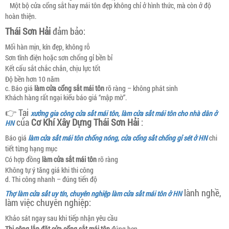
Một bộ cửa cổng sắt hay mái tôn đẹp không chỉ ở hình thức, mà còn ở độ
hoàn thiện.
Thái Sơn Hải
đảm bảo:
Mối hàn mịn, kín đẹp, không rỗ
Sơn tĩnh điện hoặc sơn chống gỉ bền bỉ
Kết cấu sắt chắc chắn, chịu lực tốt
Độ bền hơn 10 năm
c. Báo giá
làm cửa cổng sắt mái tôn
rõ ràng – không phát sinh
Khách hàng rất ngại kiểu báo giá “mập mờ”.
👉 Tại
xưởng gia công cửa sắt mái tôn, làm cửa sắt mái tôn cho nhà dân ở
của
Cơ Khí Xây Dựng Thái Sơn Hải
:
HN
Báo giá
làm cửa sắt mái tôn chống nóng, cửa cổng sắt chống gỉ sét ở HN
chi
tiết từng hạng mục
Có hợp đồng
làm cửa sắt mái tôn
rõ ràng
Không tự ý tăng giá khi thi công
d. Thi công nhanh – đúng tiến độ
lành nghề,
Thợ làm cửa sắt uy tín, chuyên nghiệp làm cửa sắt mái tôn ở HN
làm việc chuyên nghiệp:
Khảo sát ngay sau khi tiếp nhận yêu cầu
Thi công lắp đặt cửa cổng sắt mái tôn
đúng hẹn