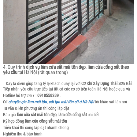
4. Quy trình
dịch vụ làm cửa sắt mái tôn đẹp
,
làm cửa cổng sắt theo
yêu cầu
tại Hà Nội (rất quan trọng)
Đây là điểm giúp tăng tỷ lệ khách quay lại với
Cơ Khí Xây Dựng Thái Sơn Hải
:
Tiếp nhận yêu cầu trực tiếp tại tất cả các cơ sở trên toàn Hà Nội hoặc qua 📲
Hotline hỗ trợ 24/7 :
0918558289
.
Cử
chuyên gia làm mái tôn, cải tạo mái tôn cũ ở Hà Nội
tới khảo sát tận nơi
Tư vấn & lên phương án thi công lắp đặt
Báo giá
làm cửa sắt mái tôn đẹp
,
làm cửa cổng sắt
chi tiết
Ký hợp đồng
làm cửa cổng sắt mái tôn
Triển khai thi công lắp đặt nhanh chóng
Nghiệm thu & bảo hành