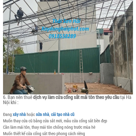
6. Bạn nên thuê
dịch vụ làm cửa cổng sắt mái tôn theo yêu cầu
tại Hà
Nội khi :
Đang
xây nhà
hoặc
sửa nhà
,
cải tạo nhà cũ
Muốn thay cửa cũ bằng cửa sắt mới, mẫu cửa cổng sắt bền đẹp
Cần làm mái tôn, thay mái tôn chống nóng trước mùa hè
Muốn thiết kế cửa cổng sắt theo phong cách riêng