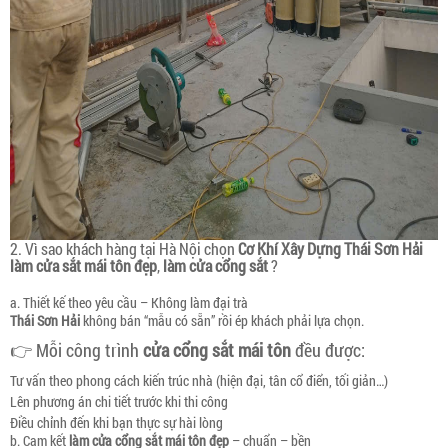
2. Vì sao khách hàng tại Hà Nội chọn
Cơ Khí Xây Dựng Thái Sơn Hải
làm cửa sắt mái tôn đẹp
,
làm cửa cổng sắt
?
a. Thiết kế theo yêu cầu – Không làm đại trà
Thái Sơn Hải
không bán “mẫu có sẵn” rồi ép khách phải lựa chọn.
👉 Mỗi công trình
cửa cổng sắt mái tôn
đều được:
Tư vấn theo phong cách kiến trúc nhà (hiện đại, tân cổ điển, tối giản…)
Lên phương án chi tiết trước khi thi công
Điều chỉnh đến khi bạn thực sự hài lòng
b. Cam kết
làm cửa cổng sắt mái tôn đẹp
– chuẩn – bền