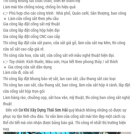
Thi công khung sắt chắc chắn, thiết kế thẩm mỹ
Làm mái tôn chống nóng, chống ồn hiệu quả
👉 Phù hợp cho các công trình : Nhà phố, Quán café, Sân thượng, ban công
🔹 Làm cửa cổng sắt theo yêu cầu
Gia công lắp đặt cổng sắt mỹ thuật
Gia công lắp đặt cổng hộp hiện đại
Gia công lắp đặt cổng CNC cao cấp
Thi công lắp đặt cửa sắt pano, cửa sắt giả gỗ, làm cửa sắt mạ kẽm, thi công
cửa sổ sắt cao cấp giá rẻ.
Thi công cửa hoa, cửa sắt, cửa cổng sắt với mẫu nghệ thuật hiện đại.
👉 Tùy chỉnh: Kích thước, Màu sơn, Họa tiết theo phong thủy / sở thích
🔹 Gia công cửa sắt dân dụng
Làm cửa đi, cửa sổ
Thi công lắp đặt khung bảo vệ sắt, lan can sắt, cầu thang sắt các loại
Thi công lan can sắt, cầu thang sắt, ban công, làm cửa sắt hộp 4 cánh, lắp đặt
cửa cổng sắt hộp trọn gói
Làm hàng rào, chuồng cọp, sắt hoa văn, mỹ thuật, thi công ban công sắt nghệ
thuật
Đến với
Cơ Khí Xây Dựng Thái Sơn Hải
quý khách không những có được sự
phục vụ tận tình chu đáo. Tư vấn làm cửa cổng sắt mái tôn đẹp một cách cụ
thể chi tiết mà còn nhận được bảng báo giá. Thi công rẻ nhất thị trường hiện
nay.