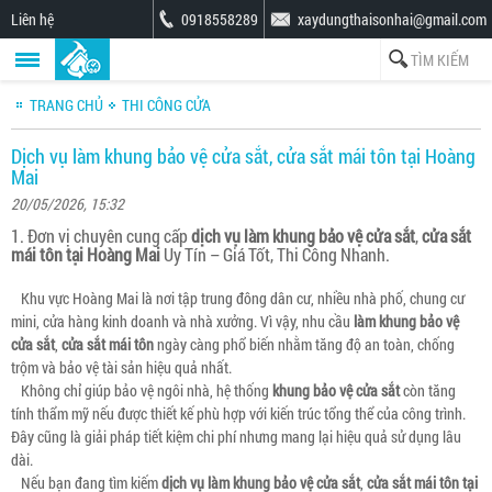
Liên hệ
0918558289
xaydungthaisonhai@gmail.com
TRANG CHỦ
THI CÔNG CỬA
Dịch vụ làm khung bảo vệ cửa sắt, cửa sắt mái tôn tại Hoàng
Mai
20/05/2026, 15:32
1. Đơn vị chuyên cung cấp
dịch vụ làm khung bảo vệ cửa sắt
,
cửa sắt
mái tôn tại Hoàng Mai
Uy Tín – Giá Tốt, Thi Công Nhanh.
Khu vực Hoàng Mai là nơi tập trung đông dân cư, nhiều nhà phố, chung cư
mini, cửa hàng kinh doanh và nhà xưởng. Vì vậy, nhu cầu
làm khung bảo vệ
cửa sắt
,
cửa sắt mái tôn
ngày càng phổ biến nhằm tăng độ an toàn, chống
trộm và bảo vệ tài sản hiệu quả nhất.
Không chỉ giúp bảo vệ ngôi nhà, hệ thống
khung bảo vệ cửa sắt
còn tăng
tính thẩm mỹ nếu được thiết kế phù hợp với kiến trúc tổng thể của công trình.
Đây cũng là giải pháp tiết kiệm chi phí nhưng mang lại hiệu quả sử dụng lâu
dài.
Nếu bạn đang tìm kiếm
dịch vụ làm khung bảo vệ cửa sắt
,
cửa sắt mái tôn tại