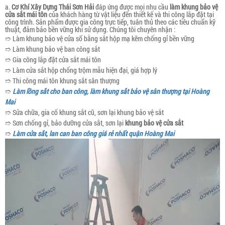
a.
Cơ Khí Xây Dựng Thái Sơn Hải
đáp ứng được mọi nhu cầu
làm khung bảo vệ
cửa sắt
mái tôn
của khách hàng từ vật liệu đến thiết kế và thi công lắp đặt tại
công trình. Sản phẩm được gia công trực tiếp, tuân thủ theo các tiêu chuẩn kỹ
thuật, đảm bảo bền vững khi sử dụng. Chúng tôi chuyên nhận :
➱ Làm khung bảo vệ cửa sổ bằng sắt hộp mạ kẽm chống gỉ bền vững
➱ Làm khung bảo vệ ban công sắt
➱ Gia công lắp đặt cửa sắt mái tôn
➱ Làm cửa sắt hộp chống trộm mẫu hiện đại, giá hợp lý
➱ Thi công mái tôn khung sắt sân thượng
➱
Làm lồng sắt cho ban công, làm khung sắt bảo vệ sân thượng tại Hoàng
Mai
➱ Sửa chữa, gia cố khung sắt cũ, sơn lại khung bảo vệ sắt
➱ Sơn chống gỉ, bảo dưỡng cửa sắt, sơn lại
khung bảo vệ cửa sắt
➱
Làm cửa sắt, lan can ban công giá rẻ nhất quận Hoàng Mai