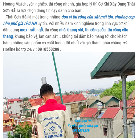
Hoàng Mai
chuyên nghiệp, thi công nhanh, giá hợp lý thì
Cơ Khí Xây Dựng Thái
Sơn Hải
là lựa chọn đáng tin cậy dành cho bạn.
Thái Sơn Hải
là một trong những
đơn vị thi công cửa sắt mái tôn, chuồng cọp
nhà phố giá rẻ ở HN
uy tín. Với nhiều năm kinh nghiệm trong lĩnh vực cơ khí
dân dụng
inox - sắt - gỗ
, thi công
nhà khung sắt
,
thi công cửa
,
thi công cầu
thang
, khung bảo vệ, lan can sắt,… Chúng tôi đảm bảo mang tới cho khách
hàng những sản phẩm có chất lượng tốt nhất với giá thành phải chăng. 📲
Hotline hỗ trợ 24/7 :
0918558289
.