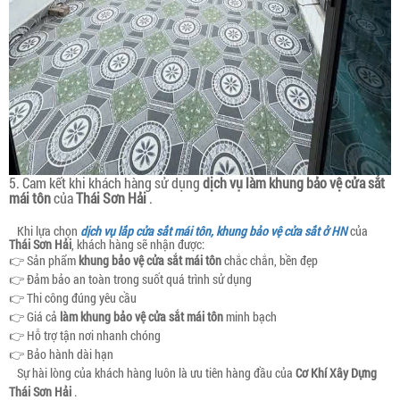
5. Cam kết khi khách hàng sử dụng
dịch vụ làm khung bảo vệ cửa sắt
mái tôn
của
Thái Sơn Hải
.
Khi lựa chọn
dịch vụ lắp cửa sắt mái tôn, khung bảo vệ cửa sắt ở HN
của
Thái Sơn Hải
, khách hàng sẽ nhận được:
👉 Sản phẩm
khung bảo vệ cửa sắt
mái tôn
chắc chắn, bền đẹp
👉 Đảm bảo an toàn trong suốt quá trình sử dụng
👉 Thi công đúng yêu cầu
👉 Giá cả
làm khung bảo vệ cửa sắt
mái tôn
minh bạch
👉 Hỗ trợ tận nơi nhanh chóng
👉 Bảo hành dài hạn
Sự hài lòng của khách hàng luôn là ưu tiên hàng đầu của
Cơ Khí Xây Dựng
Thái Sơn Hải
.