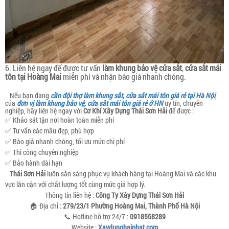
6. Liên hệ ngay để được tư vấn
làm khung bảo vệ cửa sắt
,
cửa sắt mái
tôn tại Hoàng Mai
miễn phí và nhận báo giá nhanh chóng.
Nếu bạn đang
cần đội thợ làm khung sắt, cửa sắt mái tôn giá rẻ tại Hà Nội
,
của
đơn vị làm khung bảo vệ, cửa sắt mái tôn giá rẻ ở HN
uy tín, chuyên
nghiệp, hãy liên hệ ngay với
Cơ Khí Xây Dựng Thái Sơn Hải
để được :
✅ Khảo sát tận nơi hoàn toàn miễn phí
✅ Tư vấn các mẫu đẹp, phù hợp
✅ Báo giá nhanh chóng, tối ưu mức chi phí
✅ Thi công chuyên nghiệp
✅ Bảo hành dài hạn
Thái Sơn Hải
luôn sẵn sàng phục vụ khách hàng tại Hoàng Mai và các khu
vực lân cận với chất lượng tốt cùng mức giá hợp lý.
Thông tin liên hệ :
Công Ty Xây Dựng Thái Sơn Hải
🏠 Địa chỉ :
279/23/1 Phường Hoàng Mai, Thành Phố Hà Nội
📞 Hotline hỗ trợ 24/7 :
0918558289
Website :
Xaydunghaiphat.com