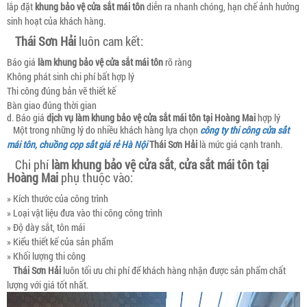
lắp đặt
khung bảo vệ cửa sắt mái tôn
diễn ra nhanh chóng, hạn chế ảnh hưởng
sinh hoạt của khách hàng.
Thái Sơn Hải
luôn cam kết:
Báo giá
làm khung bảo vệ cửa sắt mái tôn
rõ ràng
Không phát sinh chi phí bất hợp lý
Thi công đúng bản vẽ thiết kế
Bàn giao đúng thời gian
d. Báo giá
dịch vụ làm khung bảo vệ cửa sắt
mái tôn tại Hoàng Mai
hợp lý
Một trong những lý do nhiều khách hàng lựa chọn
công ty thi công cửa sắt
mái tôn, chuồng cọp sắt giá rẻ Hà Nội
Thái Sơn Hải
là mức giá cạnh tranh.
Chi phí
làm khung bảo vệ cửa sắt
,
cửa sắt mái tôn tại
Hoàng Mai
phụ thuộc vào:
» Kích thước của công trình
» Loại vật liệu đưa vào thi công công trình
» Độ dày sắt, tôn mái
» Kiểu thiết kế của sản phẩm
» Khối lượng thi công
Thái Sơn Hải
luôn tối ưu chi phí để khách hàng nhận được sản phẩm chất
lượng với giá tốt nhất.