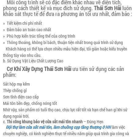
Mỗi công trình sẽ có đặc điểm khác nhau về diện tích,
phong cách thiết kế và mục đích sử dụng.
Thái Sơn Hải
luôn
khảo sát thực tế để đưa ra phương án tối ưu nhất, đảm bảo :
» Tiết kiệm chi phí nhất
» Đảm bảo an toàn cao nhất
» Phù hợp kiến trúc tổng thể của công trình
» Thông thoáng, không bí bách, thuận tiện nhất trong quá trình sử dụng
Khách hàng có thể lựa chọn nhiều mẫu hiện đại, tối giản hoặc kiểu truyền
thống tùy vào nhu cầu.
b. Sử Dụng Vật Liệu Chất Lượng Cao
Cơ Khí Xây Dựng Thái Sơn Hải
ưu tiên sử dụng các sản
phẩm:
Sắt hộp mạ kẽm
Thép chống gỉ
Sơn tĩnh điện cao cấp
Mái tôn bền đẹp, chống nóng tốt
Nhờ vậy, sản phẩm có tuổi thọ cao, chịu lực rất tốt và hạn chế han gỉ khi sử
dụng ngoài trời.
c.
Thi công khung bảo vệ cửa sắt mái tôn nhanh
– Đúng Hẹn
Đội thợ làm cửa sắt mái tôn, làm chuồng cọp tầng thượng ở HN
làm việc
chuyên nghiệp, có kinh nghiệm thực tế nhiều năm giúp quá trình gia công và