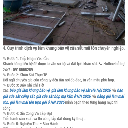
4. Quy trình
dịch vụ làm khung bảo vệ cửa sắt
mái tôn
chuyên nghiệp.
✎ Bước 1: Tiếp Nhận Yêu Cầu
Khách hàng liên hệ để được tư vấn sơ bộ và đặt lịch khảo sát. 📞 Hotline hỗ trợ
24/7 :
0918558289
.
✎ Bước 2: Khảo Sát Thực Tế
Đội ngũ chuyên gia của công ty đến tận nơi đo đạc, tư vấn mẫu phù hợp.
✎ Bước 3: Báo Giá Chi Tiết
Các
báo giá làm khung bảo vệ, giá làm khung bảo vệ sắt Hà Nội 2026
, và
báo
giá cửa sắt cổng sắt, giá cửa sắt hộp mạ kẽm ở HN 2026
, và
bảng giá làm mái
tôn, giá làm mái tôn trọn gói ở HN 2026
minh bạch theo từng hạng mục thi
công.
✎ Bước 4: Gia Công Và Lắp Đặt
Tiến hành sản xuất và thi công lắp đặt đúng kỹ thuật.
✎ Bước 5: Nghiệm Thu – Bảo Hành