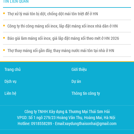
TIN LIÊN QUAN
Thợ xử lý mái tôn bị dột, chống dột mái tôn triệt để ở HN
Công ty thi công máng xối inox, lắp đặt máng xối inox nhà dân ở HN
Báo giá làm máng xối inox, giá lắp đặt máng xối theo mét ở HN 2026
Thợ thay máng xối gần đây, thay máng nước mái tôn tại nhà ở HN
Trang chủ
Giới thiệu
Dịch vụ
Dự án
Liên hệ
Thông tin công ty
Công ty TNHH Xây dựng & Thương Mại Thái Sơn Hải
VPGD: Số 1 ngõ 279/23 Hoàng Văn Thụ, Hoàng Mai, Hà Nội
Hotline: 0918558289 - Email:xaydungthaisonhai@gmail.com