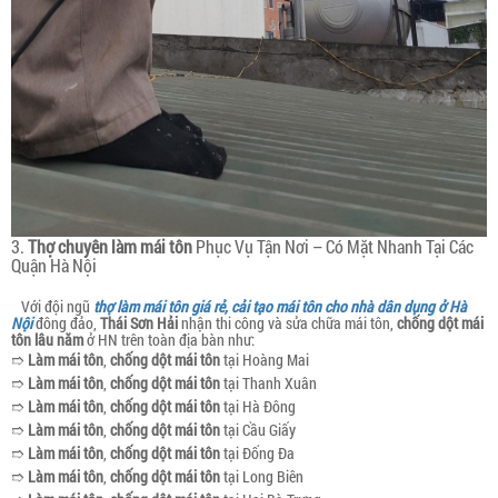
3.
Thợ chuyên làm mái tôn
Phục Vụ Tận Nơi – Có Mặt Nhanh Tại Các
Quận Hà Nội
Với đội ngũ
thợ làm mái tôn giá rẻ, cải tạo mái tôn cho nhà dân dụng ở Hà
Nội
đông đảo,
Thái Sơn Hải
nhận thi công và sửa chữa mái tôn,
chống dột mái
tôn lâu năm
ở HN trên toàn địa bàn như:
➱
Làm mái tôn
,
chống dột mái tôn
tại Hoàng Mai
➱
Làm mái tôn
,
chống dột mái tôn
tại Thanh Xuân
➱
Làm mái tôn
,
chống dột mái tôn
tại Hà Đông
➱
Làm mái tôn
,
chống dột mái tôn
tại Cầu Giấy
➱
Làm mái tôn
,
chống dột mái tôn
tại Đống Đa
➱
Làm mái tôn
,
chống dột mái tôn
tại Long Biên