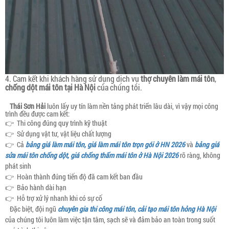
4. Cam kết khi khách hàng sử dụng dịch vụ
thợ chuyên làm mái tôn
,
chống dột mái tôn tại Hà Nội
của chúng tôi.
Thái Sơn Hải
luôn lấy uy tín làm nền tảng phát triển lâu dài, vì vậy mọi công
trình đều được cam kết:
👉 Thi công đúng quy trình kỹ thuật
👉 Sử dụng vật tư, vật liệu chất lượng
👉 Cả
bảng giá làm mái tôn, giá làm mái tôn trọn gói ở HN 2026
và
bảng giá
sửa mái tôn chống dột, giá chống thấm mái tôn ở Hà Nội 2026
rõ ràng, không
phát sinh
👉 Hoàn thành đúng tiến độ đã cam kết ban đầu
👉 Bảo hành dài hạn
👉 Hỗ trợ xử lý nhanh khi có sự cố
Đặc biệt, đội ngũ
chuyên gia thi công mái tôn, cải tạo mái tôn hỏng Hà Nội
của chúng tôi luôn làm việc tận tâm, sạch sẽ và đảm bảo an toàn trong suốt