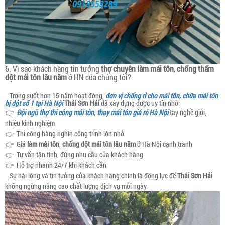
6. Vì sao khách hàng tin tưởng
thợ chuyên làm mái tôn
,
chống thấm
dột mái tôn lâu năm
ở HN của chúng tôi?
Trong suốt hơn 15 năm hoạt động,
đơn vị chống rỉ cho mái tôn, chữa mái tôn
bị dột số 1 tại Hà Nội
Thái Sơn Hải
đã xây dựng được uy tín nhờ:
👉
Đội ngũ thợ thi công mái tôn, thay mái tôn giá rẻ Hà Nội
tay nghề giỏi,
nhiều kinh nghiệm
👉 Thi công hàng nghìn công trình lớn nhỏ
👉 Giá
làm mái tôn
,
chống dột mái tôn lâu năm
ở Hà Nội cạnh tranh
👉 Tư vấn tận tình, đúng nhu cầu của khách hàng
👉 Hỗ trợ nhanh 24/7 khi khách cần
Sự hài lòng và tin tưởng của khách hàng chính là động lực để
Thái Sơn Hải
không ngừng nâng cao chất lượng dịch vụ mỗi ngày.