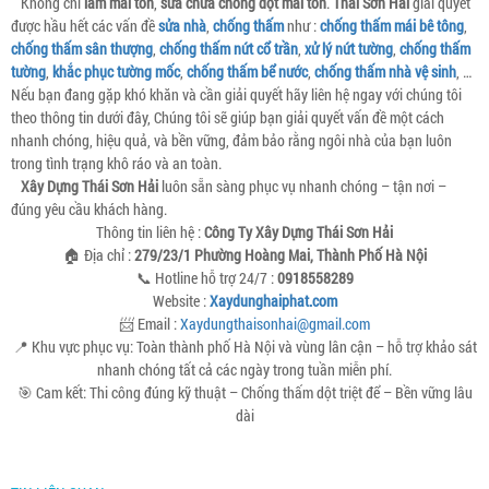
Không chỉ
làm mái tôn
,
sửa chữa chống dột mái tôn
.
Thái Sơn Hải
giải quyết
được hầu hết các vấn đề
sửa nhà
,
chống thấm
như :
chống thấm mái bê tông
,
chống thấm sân thượng
,
chống thấm nứt cổ trần
,
xử lý nứt tường
,
chống thấm
tường
,
khắc phục tường mốc
,
chống thấm bể nước
,
chống thấm nhà vệ sinh
, …
Nếu bạn đang gặp khó khăn và cần giải quyết hãy liên hệ ngay với chúng tôi
theo thông tin dưới đây, Chúng tôi sẽ giúp bạn giải quyết vấn đề một cách
nhanh chóng, hiệu quả, và bền vững, đảm bảo rằng ngôi nhà của bạn luôn
trong tình trạng khô ráo và an toàn.
Xây Dựng Thái Sơn Hải
luôn sẵn sàng phục vụ nhanh chóng – tận nơi –
đúng yêu cầu khách hàng.
Thông tin liên hệ :
Công Ty Xây Dựng Thái Sơn Hải
🏠 Địa chỉ :
279/23/1 Phường Hoàng Mai, Thành Phố Hà Nội
📞 Hotline hỗ trợ 24/7 :
0918558289
Website :
Xaydunghaiphat.com
📨 Email :
Xaydungthaisonhai@gmail.com
📍 Khu vực phục vụ: Toàn thành phố Hà Nội và vùng lân cận – hỗ trợ khảo sát
nhanh chóng tất cả các ngày trong tuần miễn phí.
🎯 Cam kết: Thi công đúng kỹ thuật – Chống thấm dột triệt để – Bền vững lâu
dài