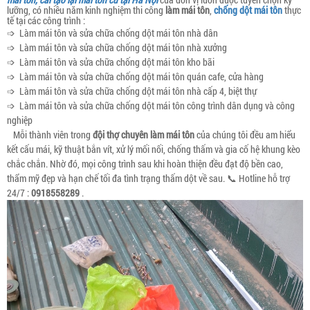
lưỡng, có nhiều năm kinh nghiệm thi công
làm mái tôn
,
chống dột mái tôn
thực
tế tại các công trình :
➩ Làm mái tôn và sửa chữa chống dột mái tôn nhà dân
➩ Làm mái tôn và sửa chữa chống dột mái tôn nhà xưởng
➩ Làm mái tôn và sửa chữa chống dột mái tôn kho bãi
➩ Làm mái tôn và sửa chữa chống dột mái tôn quán cafe, cửa hàng
➩ Làm mái tôn và sửa chữa chống dột mái tôn nhà cấp 4, biệt thự
➩ Làm mái tôn và sửa chữa chống dột mái tôn công trình dân dụng và công
nghiệp
Mỗi thành viên trong
đội thợ chuyên làm mái tôn
của chúng tôi đều am hiểu
kết cấu mái, kỹ thuật bắn vít, xử lý mối nối, chống thấm và gia cố hệ khung kèo
chắc chắn. Nhờ đó, mọi công trình sau khi hoàn thiện đều đạt độ bền cao,
thẩm mỹ đẹp và hạn chế tối đa tình trạng thấm dột về sau. 📞 Hotline hỗ trợ
24/7 :
0918558289
.