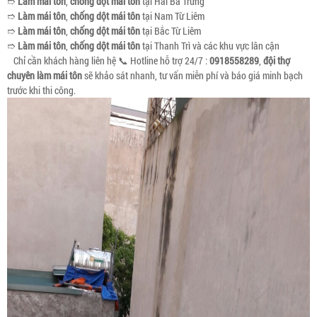
➱
Làm mái tôn
,
chống dột mái tôn
tại Hai Bà Trưng
➱
Làm mái tôn
,
chống dột mái tôn
tại Nam Từ Liêm
➱
Làm mái tôn
,
chống dột mái tôn
tại Bắc Từ Liêm
➱
Làm mái tôn
,
chống dột mái tôn
tại Thanh Trì và các khu vực lân cận
Chỉ cần khách hàng liên hệ 📞 Hotline hỗ trợ 24/7 :
0918558289
,
đội thợ
chuyên làm mái tôn
sẽ khảo sát nhanh, tư vấn miễn phí và báo giá minh bạch
trước khi thi công.