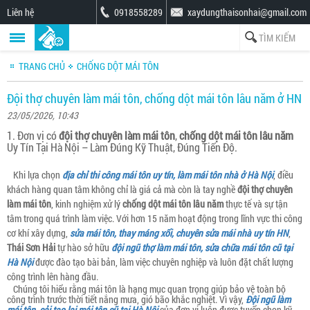
Liên hệ
0918558289
xaydungthaisonhai@gmail.com
TRANG CHỦ
CHỐNG DỘT MÁI TÔN
Đội thợ chuyên làm mái tôn, chống dột mái tôn lâu năm ở HN
23/05/2026, 10:43
1. Đơn vị có
đội thợ chuyên làm mái tôn
,
chống dột mái tôn lâu năm
Uy Tín Tại Hà Nội – Làm Đúng Kỹ Thuật, Đúng Tiến Độ.
Khi lựa chọn
địa chỉ thi công mái tôn uy tín, làm mái tôn nhà ở Hà Nội
, điều
khách hàng quan tâm không chỉ là giá cả mà còn là tay nghề
đội thợ chuyên
làm mái tôn
, kinh nghiệm xử lý
chống dột mái tôn lâu năm
thực tế và sự tận
tâm trong quá trình làm việc. Với hơn 15 năm hoạt động trong lĩnh vực thi công
cơ khí xây dựng,
sửa mái tôn, thay máng xối, chuyên sửa mái nhà uy tín HN
,
Thái Sơn Hải
tự hào sở hữu
đội ngũ thợ làm mái tôn, sửa chữa mái tôn cũ tại
Hà Nội
được đào tạo bài bản, làm việc chuyên nghiệp và luôn đặt chất lượng
công trình lên hàng đầu.
Chúng tôi hiểu rằng mái tôn là hạng mục quan trọng giúp bảo vệ toàn bộ
công trình trước thời tiết nắng mưa, gió bão khắc nghiệt. Vì vậy,
Đội ngũ làm
mái tôn, cải tạo lại mái tôn cũ tại Hà Nội
của đơn vị luôn được tuyển chọn kỹ