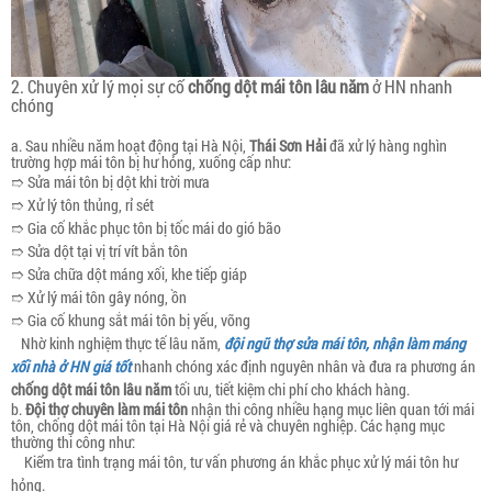
2. Chuyên xử lý mọi sự cố
chống dột mái tôn lâu năm
ở HN nhanh
chóng
a. Sau nhiều năm hoạt động tại Hà Nội,
Thái Sơn Hải
đã xử lý hàng nghìn
trường hợp mái tôn bị hư hỏng, xuống cấp như:
➱ Sửa mái tôn bị dột khi trời mưa
➱ Xử lý tôn thủng, rỉ sét
➱ Gia cố khắc phục tôn bị tốc mái do gió bão
➱ Sửa dột tại vị trí vít bắn tôn
➱ Sửa chữa dột máng xối, khe tiếp giáp
➱ Xử lý mái tôn gây nóng, ồn
➱ Gia cố khung sắt mái tôn bị yếu, võng
Nhờ kinh nghiệm thực tế lâu năm,
đội ngũ thợ sửa mái tôn, nhận làm máng
xối nhà ở HN giá tốt
nhanh chóng xác định nguyên nhân và đưa ra phương án
chống dột mái tôn lâu năm
tối ưu, tiết kiệm chi phí cho khách hàng.
b.
Đội thợ chuyên làm mái tôn
nhận thi công nhiều hạng mục liên quan tới mái
tôn, chống dột mái tôn tại Hà Nội giá rẻ và chuyên nghiệp. Các hạng mục
thường thi công như:
Kiểm tra tình trạng mái tôn, tư vấn phương án khắc phục xử lý mái tôn hư
hỏng.