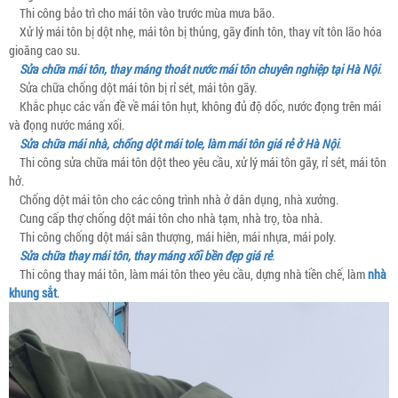
Thi công bảo trì cho mái tôn vào trước mùa mưa bão.
Xử lý mái tôn bị dột nhẹ, mái tôn bị thủng, gãy đinh tôn, thay vít tôn lão hóa
gioăng cao su.
Sửa chữa mái tôn, thay máng thoát nước mái tôn chuyên nghiệp tại Hà Nội
.
Sửa chữa chống dột mái tôn bị rỉ sét, mái tôn gãy.
Khắc phục các vấn đề về mái tôn hụt, không đủ độ dốc, nước đọng trên mái
và đọng nước máng xối.
Sửa chữa mái nhà, chống dột mái tole, làm mái tôn giá rẻ ở Hà Nội
.
Thi công sửa chữa mái tôn dột theo yêu cầu, xử lý mái tôn gãy, rỉ sét, mái tôn
hở.
Chống dột mái tôn cho các công trình nhà ở dân dụng, nhà xưởng.
Cung cấp thợ chống dột mái tôn cho nhà tạm, nhà trọ, tòa nhà.
Thi công chống dột mái sân thượng, mái hiên, mái nhựa, mái poly.
Sửa chữa thay mái tôn, thay máng xối bền đẹp giá rẻ
.
Thi công thay mái tôn, làm mái tôn theo yêu cầu, dựng nhà tiền chế, làm
nhà
khung sắt
.