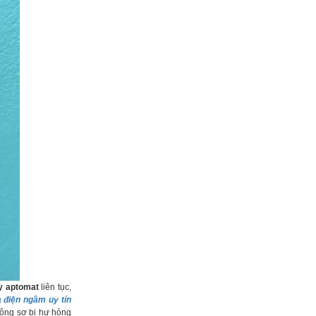
ảy aptomat
liên tục,
 điện ngầm uy tín
ông sợ bị hư hỏng