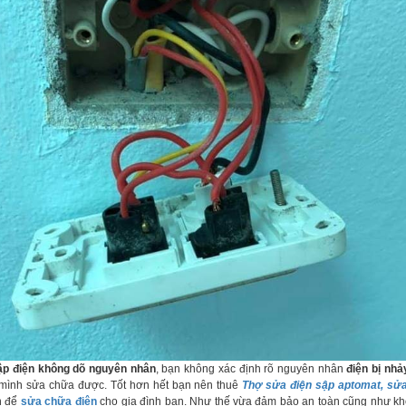
ập điện không dõ nguyên nhân
, bạn không xác định rõ nguyên nhân
điện bị nh
 mình sửa chữa được. Tốt hơn hết bạn nên thuê
Thợ sửa điện sập aptomat, sửa
n để
sửa chữa điện
cho gia đình bạn. Như thế vừa đảm bảo an toàn cũng như kh