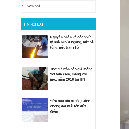
Sơn nhà
TIN NỔI BẬT
Nguyên nhân và cách xử
lý nhà bị nứt ngang, nứt bê
tông, nứt trần nhà
Thợ mái tôn báo giá máng
xối tole kẽm, máng xối
inox năm 2018 tại HN
Sửa mái tôn bị dột, Cách
chống dột mái tôn dứt
điểm