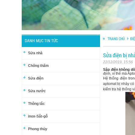
TRANG CHỦ
ĐI
DANH MỤC TIN TỨC
Sửa nhà
Sửa điện bị nh
22/12/2019, 15:56
Chống thấm
Sập điện không d
định, vì thế mà Apt
Sửa điện
Hệ thống điện tron
aptomat bị nhảy có 
kiểm tra hệ thống v
Sửa nước
Thông tắc
inox-Sắt-gỗ
Phong thủy