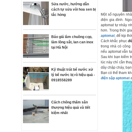
Sửa nước, hướng dẫn
cách tự sửa vòi hoa sen bị
Một số nguyên nh
tắc hỏng
điện gia đình. Ngo
aptomat tự nhảy nh
hơn. Trong thời g
aptomat
, để kịp t
Báo giá làm chuồng cọp,
Cách khắc phục
đi
làm lồng sắt, lan can inox
trong nhà có công s
tại Hà Nội
nếu aptomat vẫn tự 
Sau khi bạn kiểm t
lúc này chỉ cần tha
dây chập cháy, bạn
Kỹ thuật trát bể nước xử
Bạn có thể tham khả
lý bể nước bị rò hiệu quả -
điện sập aptomat
a
0918558289
Cách chống thấm sân
thượng hiệu quả và tiết
kiệm nhất