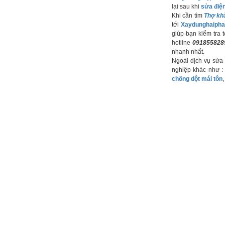
lại sau khi
sửa điệ
Khi cần tìm
Thợ khắ
tới
Xaydunghaipha
giúp bạn kiểm tra t
hotline
091855828
nhanh nhất.
Ngoài dịch vụ sửa
nghiệp khác như 
chống dột mái tôn
TIN BÀI KHÁC
Thợ sửa điện sậ
Dịch vụ sửa điệ
Thợ sửa điện tại
Thợ khắc phục đ
Trang chủ
Giới thiệu