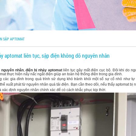
ỆN SẬP APTOMAT
ảy aptomat liên tục, sập điện không dõ nguyên nhân
õ nguyên nhân
,
điện bị nhảy aptomat
liên tục gây mất điện cục bộ. Đôi khi do n
omat thực hiện nẩy nấc ngắt điện giúp an toàn hệ thống điện trong gia đình.
g các gia đình trong quá trình sử dụng khó tránh khỏi một số sự cố nhỏ như tự
thể xuất phát từ nguyên nhân quá tải điện. Bạn cần theo dõi, nếu thấy aptomat bị nh
à xác định nguyên nhân chính xác để có cách khắc phục kịp thời.