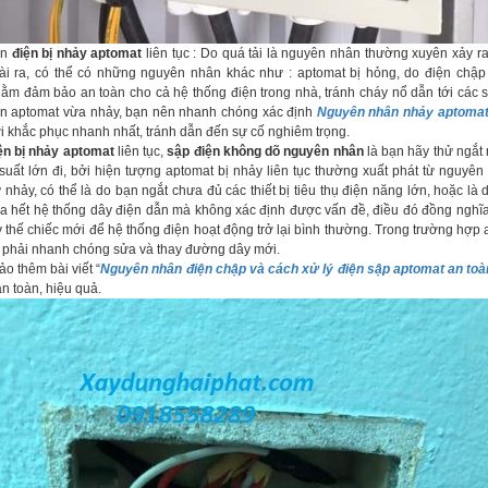
ân
điện bị nhảy aptomat
liên tục : Do quá tải là nguyên nhân thường xuyên xảy ra
ài ra, có thể có những nguyên nhân khác như : aptomat bị hỏng, do điện chập 
ằm đảm bảo an toàn cho cả hệ thống điện trong nhà, tránh cháy nổ dẫn tới các 
ian aptomat vừa nhảy, bạn nên nhanh chóng xác định
Nguyên nhân nhảy aptomat
hời khắc phục nhanh nhất, tránh dẫn đến sự cố nghiêm trọng.
ện bị nhảy aptomat
liên tục,
sập điện không dõ nguyên nhân
là bạn hãy thử ngắt m
uất lớn đi, bởi hiện tượng aptomat bị nhảy liên tục thường xuất phát từ nguyên
nhảy, có thể là do bạn ngắt chưa đủ các thiết bị tiêu thụ điện năng lớn, hoặc là d
ra hết hệ thống dây điện dẫn mà không xác định được vấn đề, điều đó đồng nghĩ
y thế chiếc mới để hệ thống điện hoạt động trở lại bình thường. Trong trường hợp
 phải nhanh chóng sửa và thay đường dây mới.
o thêm bài viết “
Nguyên nhân điện chập và cách xử lý điện sập aptomat an toà
n toàn, hiệu quả.