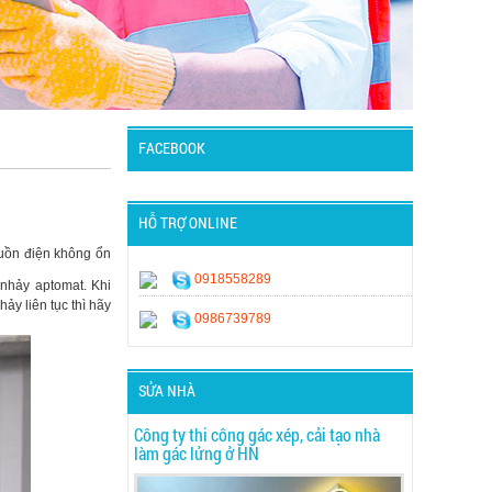
FACEBOOK
HỖ TRỢ ONLINE
guồn điện không ổn
0918558289
 nhảy aptomat. Khi
ảy liên tục thì hãy
0986739789
SỬA NHÀ
Công ty thi công gác xép, cải tạo nhà
làm gác lửng ở HN