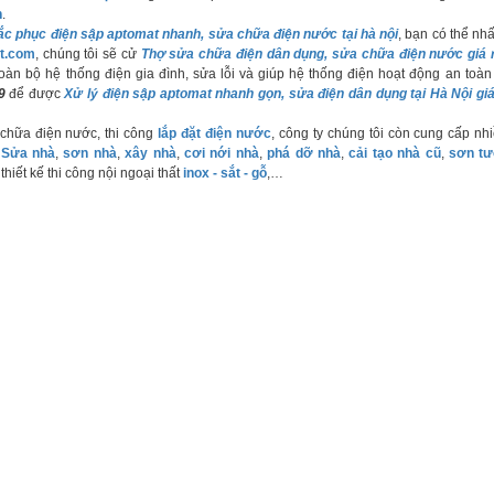
n
.
c phục điện sập aptomat nhanh, sửa chữa điện nước tại hà nội
, bạn có thể nhấ
t.com
, chúng tôi sẽ cử
Thợ sửa chữa điện dân dụng, sửa chữa điện nước giá 
oàn bộ hệ thống điện gia đình, sửa lỗi và giúp hệ thống điện hoạt động an toàn t
9
để được
Xử lý điện sập aptomat nhanh gọn, sửa điện dân dụng tại Hà Nội giá
 chữa điện nước, thi công
lắp đặt điện nước
, công ty chúng tôi còn cung cấp nh
:
Sửa nhà
,
sơn nhà
,
xây nhà
,
cơi nới nhà
,
phá dỡ nhà
,
cải tạo nhà cũ
,
sơn t
, thiết kế thi công nội ngoại thất
inox - sắt - gỗ
,…
p nguồn, sửa chữa nhanh mọi sự cố điện ở HN
n sập aptomat, sửa chữa điện nước tại Thanh Xuân
 nhà, sập điện, aptomat bị hỏng ở các quận HN
iện sập aptomat nhanh, sửa chữa điện nước tại hà nội
Dịch vụ
Dự án
Liê