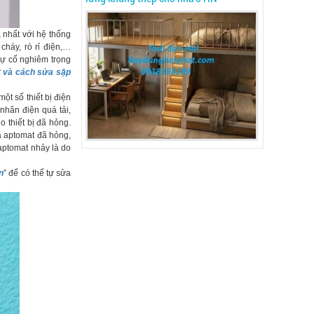
 nhất với hệ thống
cháy, rò rỉ điện,…
sự cố nghiêm trọng
 và cách sửa sập
ột số thiết bị điện
 nhân điện quá tải,
o thiết bị đã hỏng.
a aptomat đã hỏng,
 aptomat nhảy là do
n
” để có thể tự sửa