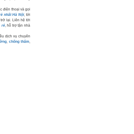
c điện thoại và gọi
rẻ nhất Hà Nội
, tới
rở lại. Liên hệ tới
 rẻ
, hỗ trợ tận nhà
iều dịch vụ chuyên
ường
,
chống thấm
,
n hệ
Thông tin công ty