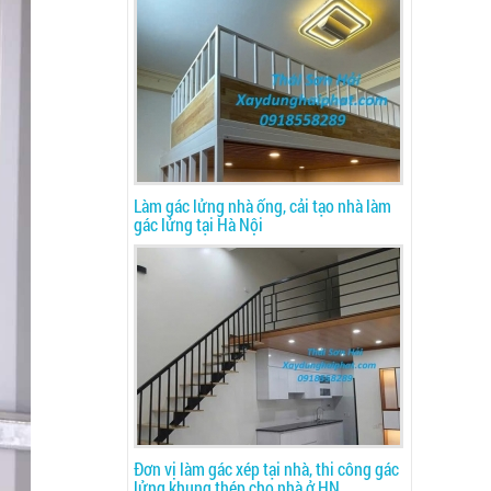
Làm gác lửng nhà ống, cải tạo nhà làm
gác lửng tại Hà Nội
Đơn vị làm gác xép tại nhà, thi công gác
lửng khung thép cho nhà ở HN