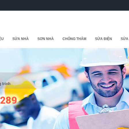
IỆU
SỬA NHÀ
SƠN NHÀ
CHỐNG THẤM
SỬA ĐIỆN
SỬA