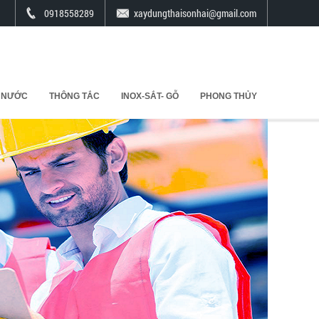
0918558289
xaydungthaisonhai@gmail.com
 NƯỚC
THÔNG TẮC
INOX-SẮT- GỖ
PHONG THỦY